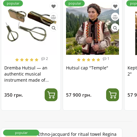
popular
popular
pop
2
1
Dremba Hutsul — an
Hutsul cap "Temple"
Kept
authentic musical
2"
instrument made of
stainless steel
350 грн.
57 900 грн.
57 9
popular
Ethno-jacquard for ritual towel Regina