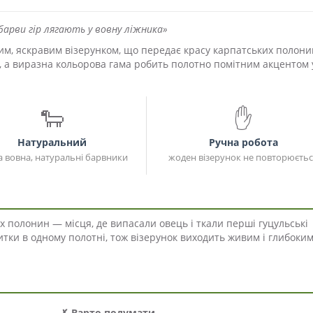
 барви гір лягають у вовну ліжника»
им, яскравим візерунком, що передає красу карпатських полони
, а виразна кольорова гама робить полотно помітним акцентом 
🐑
✋
Натуральний
Ручна робота
а вовна, натуральні барвники
жоден візерунок не повторюєть
их полонин — місця, де випасали овець і ткали перші гуцульські
итки в одному полотні, тож візерунок виходить живим і глибоким
✗ Варто подумати