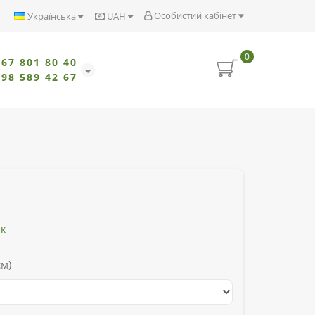
Особистий кабінет
Українська
UAH
0
067 801 80 40
098 589 42 67
ик
см)