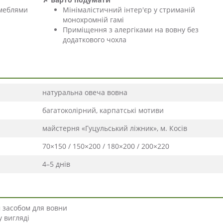
 меблями
Мінімалістичний інтер'єр у стриманій
монохромній гамі
Приміщення з алергіками на вовну без
додаткового чохла
натуральна овеча вовна
багатоколірний, карпатські мотиви
майстерня «Гуцульський ліжник», м. Косів
70×150 / 150×200 / 180×200 / 200×220
4–5 днів
м засобом для вовни
 вигляді