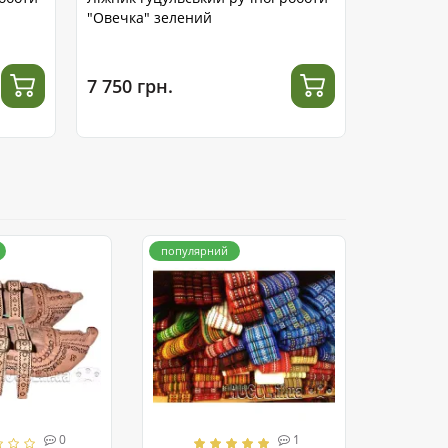
"Овечка" зелений
Карпатах”
7 750 грн.
4 900 гр
популярний
0
1