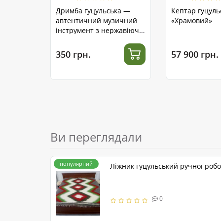
Дримба гуцульська —
Кептар гуцуль
автентичний музичний
«Храмовий»
інструмент з нержавіючої
сталі
350 грн.
57 900 грн.
Ви переглядали
популярний
Ліжник гуцульський ручної роб
0