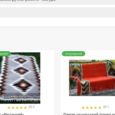
ярний
популярний
2
1
к «Весільний»
Ліжник гуцульський ручної 