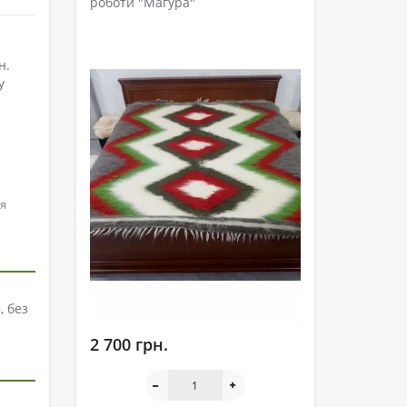
роботи "Магура"
н.
у
ся
, без
2 700 грн.