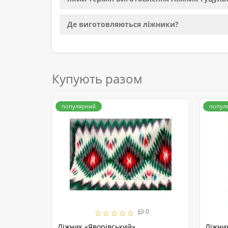
Де виготовляються ліжники?
Купують разом
популярний
попул
0
Ліжник «Яворівський»
Ліжни