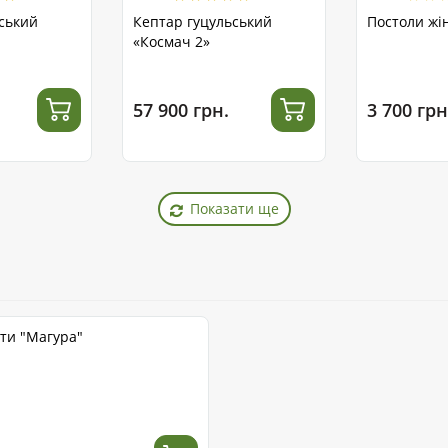
ський
Кептар гуцульський
Постоли жін
«Космач 2»
57 900 грн.
3 700 грн
Показати ще
оти "Магура"