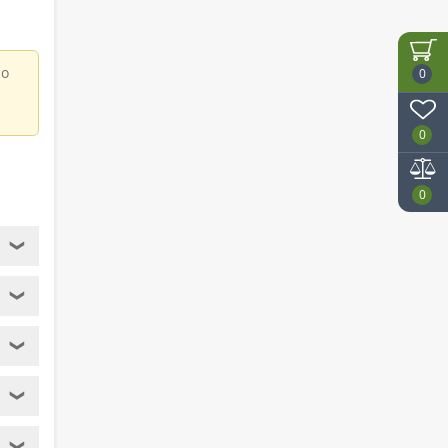
но
0
0
.
0
❯
❯
❯
❯
❯