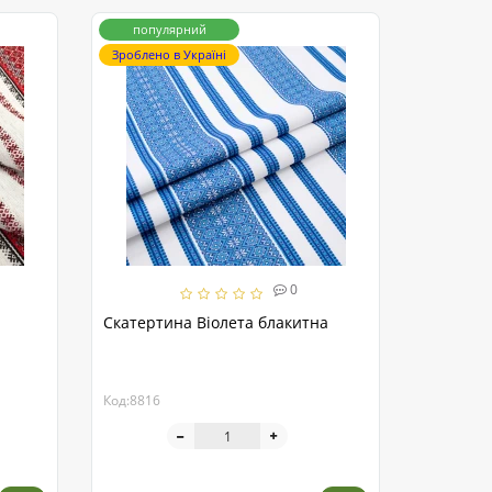
популярний
Зроблено в Україні
0
Скатертина Віолета блакитна
Код:8816