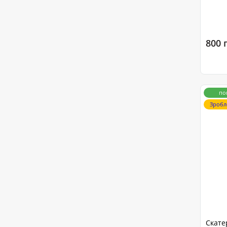
800 
по
Зробл
Скате