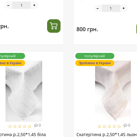
грн.
800 грн.
пулярний
популярний
ено в Україні
Зроблено в Україні
0
0
ртина р.2,50*1,45 біла
Скатертина р.2,50*1,45 льон