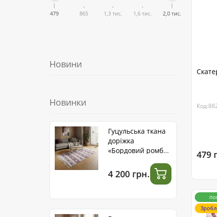
479
865
1,3 тис.
1,6 тис.
2,0 тис.
Новини
Скате
Новинки
Код:88
Гуцульська ткана
доріжка
«Бордовий ромб»
479 
ручної роботи
4 200 грн.
по
Зробл