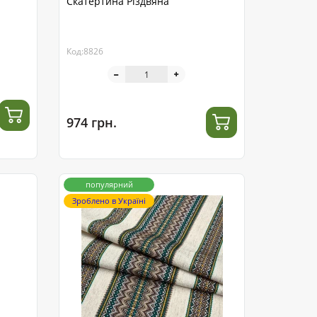
Скатертина Різдвяна
Код:8826
974 грн.
популярний
Зроблено в Україні