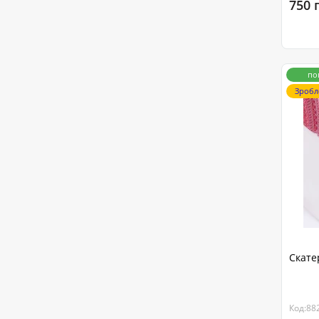
750 
по
Зробл
Скате
Код:88