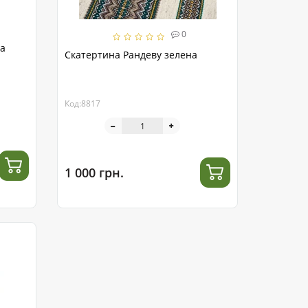
0
на
Скатертина Рандеву зелена
Код:8817
1 000 грн.