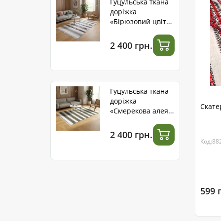
Гуцульська ткана
доріжка
«Бірюзовий цвіт»
ручної роботи
2 400 грн.
Гуцульська ткана
доріжка
Скате
«Смерекова алея»
ручної роботи
2 400 грн.
Код:88
599 