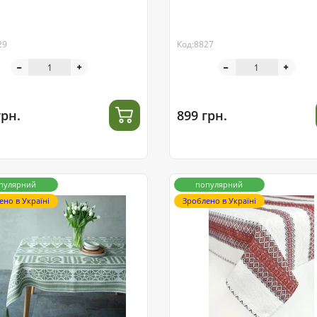
29
Код:8827
грн.
899 грн.
пулярний
популярний
ено в Україні
Зроблено в Україні