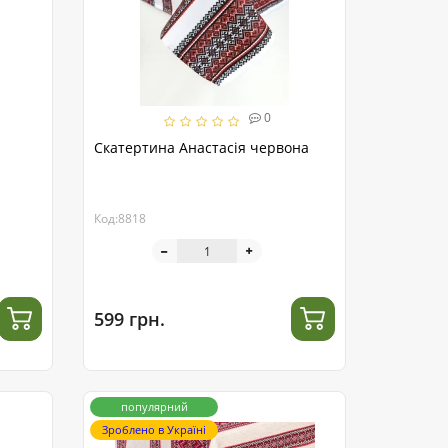
0
Скатертина Анастасія червона
Код:8818
599 грн.
популярний
Зроблено в Україні