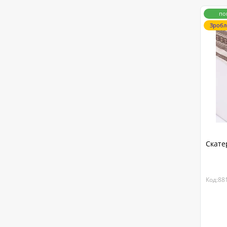
по
Зробл
Скате
Код:88