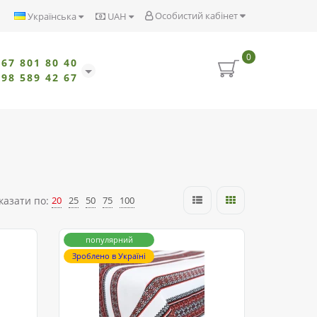
Особистий кабінет
Українська
UAH
0
067 801 80 40
098 589 42 67
казати по:
20
25
50
75
100
популярний
Зроблено в Україні