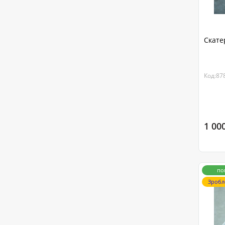
Скате
Код:87
1 00
по
Зробл