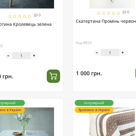
0
0
Скатертина Промінь черво
ртина Кролевець зелена
Код:8824
82
1 000 грн.
0 грн.
пулярний
популярний
ено в Україні
Зроблено в Україні