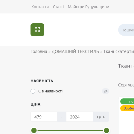
Контакти
Статті
Майстри Гуцульщини
Головна
ДОМАШНІЙ ТЕКСТИЛЬ
Ткані скатерт
Ткані
НАЯВНІСТЬ
Сортув
Є в наявності
24
по
ЦІНА
Зробл
-
грн.