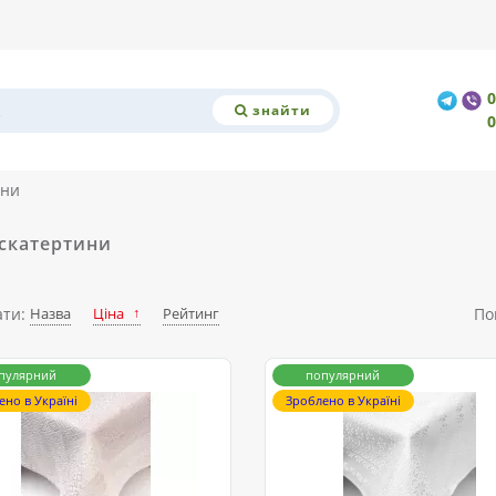
знайти
ини
 скатертини
ати:
Назва
Ціна
Рейтинг
По
пулярний
популярний
ено в Україні
Зроблено в Україні