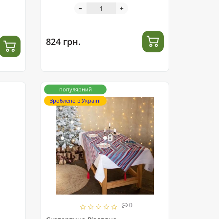
824 грн.
популярний
Зроблено в Україні
0