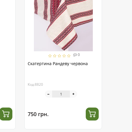
0
Скатертина Рандеву червона
Код:8820
750 грн.