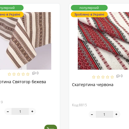
пулярний
популярний
ено в Україні
Зроблено в Україні
0
0
ртина Святогор бежева
Скатертина червона
19
Код:8815