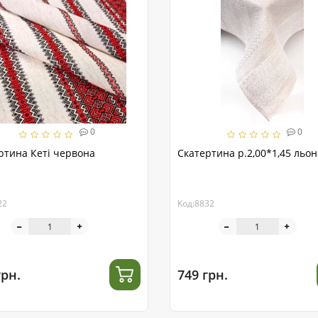
0
0
ртина Кеті червона
Скатертина р.2,00*1,45 льон
22
Код:8832
грн.
749 грн.