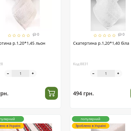
0
0
ртина р.1,20*1,45 льон
Скатертина р.1,20*1,40 біла
28
Код:8831
грн.
494 грн.
пулярний
популярний
ено в Україні
Зроблено в Україні