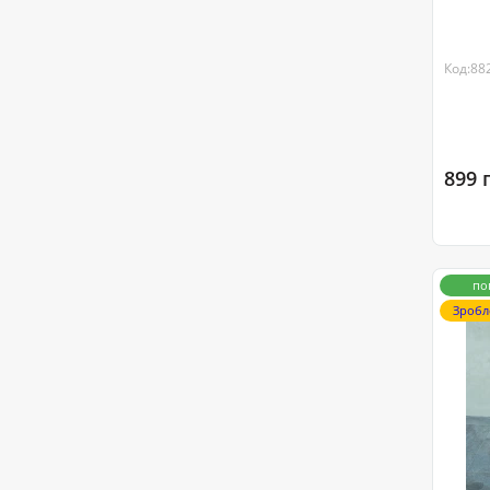
Код:88
899 
по
Зробл