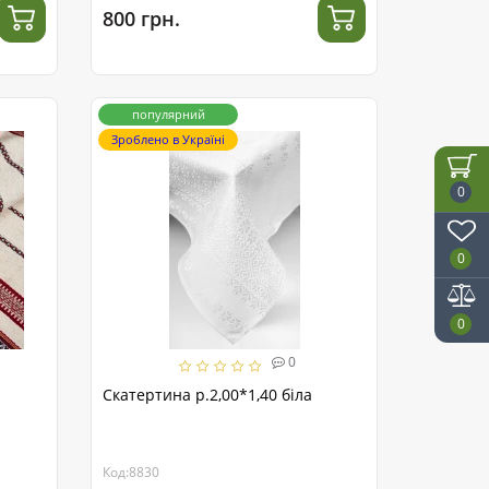
800 грн.
популярний
Зроблено в Україні
0
0
0
0
Скатертина р.2,00*1,40 біла
Код:8830