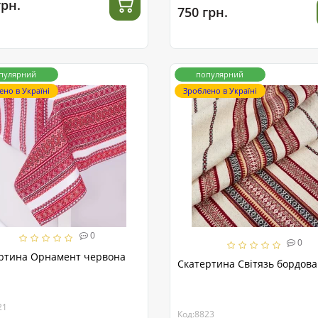
грн.
750 грн.
пулярний
популярний
ено в Україні
Зроблено в Україні
0
0
ртина Орнамент червона
Скатертина Світязь бордова
21
Код:8823