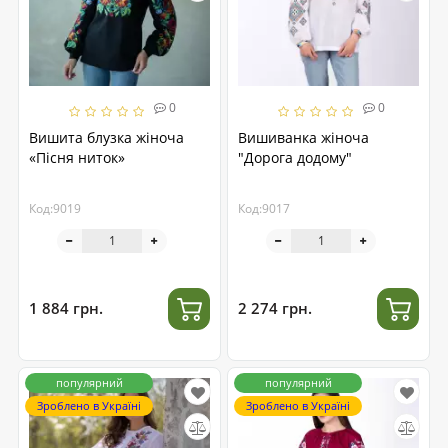
0
0
Вишита блузка жіноча
Вишиванка жіноча
«Пісня ниток»
"Дорога додому"
Код:9019
Код:9017
1 884 грн.
2 274 грн.
популярний
популярний
Зроблено в Україні
Зроблено в Україні