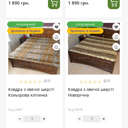
1 890 грн.
1 890 грн.
популярний
популярний
Зроблено в Україні
Зроблено в Україні
0
0
Ковдра з овечої шерсті
Ковдра з овечої шерсті
Кольорова клітинка
Новорічна
Код:9481
Код:9478