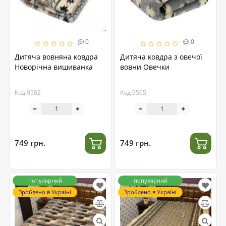
0
0
Дитяча вовняна ковдра
Дитяча ковдра з овечої
Новорічна вишиванка
вовни Овечки
Код:9502
Код:9505
749 грн.
749 грн.
популярний
популярний
Зроблено в Україні
Зроблено в Україні