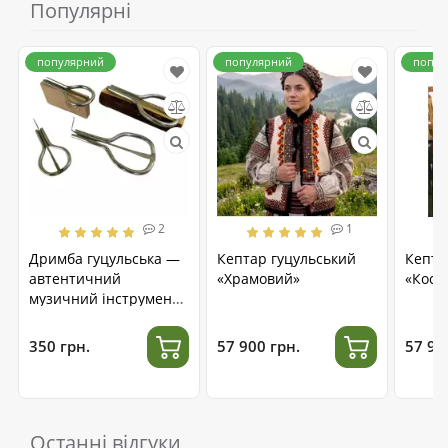
Популярні
популярний
популярний
попул
2
1
Дримба гуцульська —
Кептар гуцульський
Кепта
автентичний
«Храмовий»
«Косм
музичний інструмент
з нержавіючої сталі
350 грн.
57 900 грн.
57 90
Останні відгуки