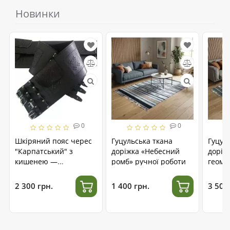
Новинки
0
0
Шкіряний пояс черес
Гуцульська ткана
Гуцул
"Карпатський" з
доріжка «Небесний
доріж
кишенею —
ромб» ручної роботи
геоме
гуцульська традиція
робот
2 300 грн.
1 400 грн.
3 500