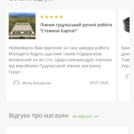
Ліжник гуцульський ручної роботи
“Стежини Карпат”
Неймовірно Вам вдячний за таку швидку роботу.
Замов
Молодята будуть щасливі таким подарунком,
дуже с
впевнений на всі сто. Щиро рекомендую ліжники
Тому 
від виробника Гуцульський ліжник магазину
Україн
Гуцул...
30.07.2026
Misha Bohdaniuk
Відгуки про магазин
всі відгуки