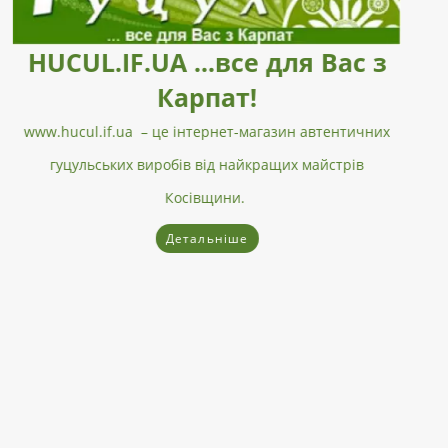
Гуцульський одяг
Гуцульський одяг
–
це повний комплект одягу, що
включає: натільний одяг, плечовий одяг, поясний одяг,
верхній жіночий та чоловічий одяг, доповнення до
одягу, головні убори.
Детальніше