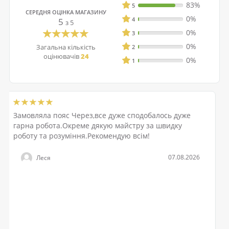
83%
5
СЕРЕДНЯ ОЦІНКА МАГАЗИНУ
0%
4
5
з 5
0%
3
0%
Загальна кількість
2
оцінювачів
24
0%
1
Я замовляла сережки у вигляді пташок. Товар
відповідає зображенню на сайті. Миттєве
оформлення, швидке відправлення і доставка.
Рекомендую
21.07.2026
Тетяна