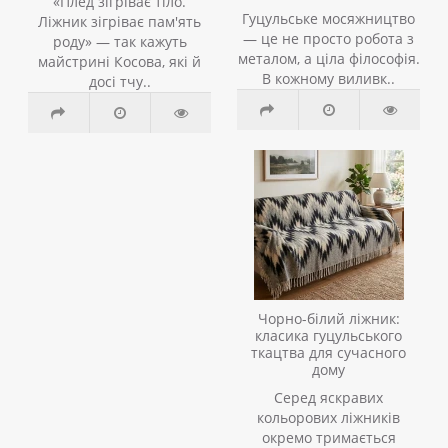
«Плед зігріває тіло.
Гуцульське мосяжництво
Ліжник зігріває пам'ять
— це не просто робота з
роду» — так кажуть
металом, а ціла філософія.
майстрині Косова, які й
В кожному виливк..
досі тчу..
Чорно-білий ліжник:
класика гуцульського
ткацтва для сучасного
дому
Серед яскравих
кольорових ліжників
окремо тримається