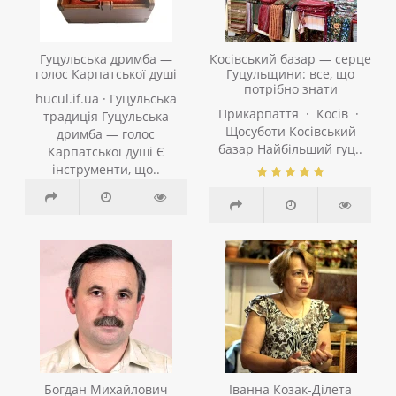
Гуцульська дримба —
Косівський базар — серце
голос Карпатської душі
Гуцульщини: все, що
потрібно знати
hucul.if.ua · Гуцульська
Прикарпаття · Косів ·
традиція Гуцульська
Щосуботи Косівський
дримба — голос
базар Найбільший гуц..
Карпатської душі Є
інструменти, що..
Богдан Михайлович
Іванна Козак-Ділета