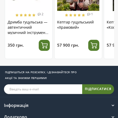
2
1
Дримба гуцульська —
Кептар гуцульський
Кепта
автентичний
«Храмовий»
«Косм
музичний інструмент
з нержавіючої сталі
350 грн.
57 900 грн.
57 90
ПІДПИШІТЬСЯ НА РОЗСИЛКУ, І ДІЗНАВАЙТЕСЯ ПРО
АКЦІЇ ТА ЗНИЖКИ ПЕРШИМИ!
ПІДПИСАТИСЯ
Інформація
Додатково