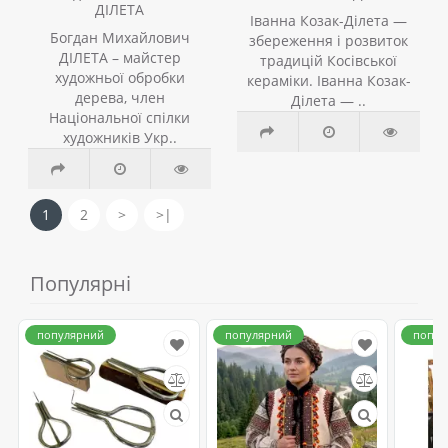
ДІЛЕТА
Іванна Козак-Ділета —
Богдан Михайлович
збереження і розвиток
ДІЛЕТА – майстер
традицій Косівської
художньої обробки
кераміки. Іванна Козак-
дерева, член
Ділета — ..
Національної спілки
художників Укр..
1
2
>
>|
Популярні
популярний
популярний
попул