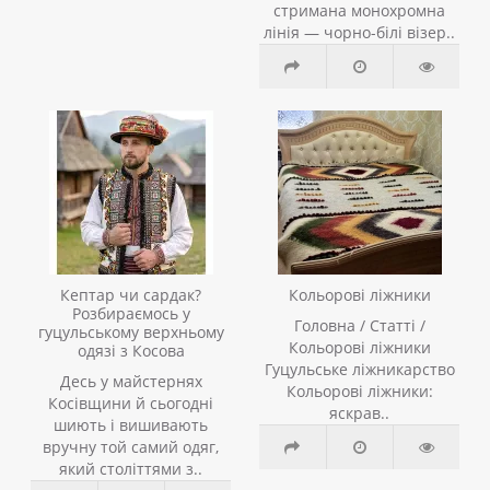
стримана монохромна
лінія — чорно-білі візер..
Кептар чи сардак?
Кольорові ліжники
Розбираємось у
Головна / Статті /
гуцульському верхньому
Кольорові ліжники
одязі з Косова
Гуцульське ліжникарство
Десь у майстернях
Кольорові ліжники:
Косівщини й сьогодні
яскрав..
шиють і вишивають
вручну той самий одяг,
який століттями з..