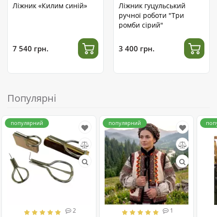
Ліжник «Килим синій»
Ліжник гуцульський
ручної роботи "Три
ромби сірий"
7 540 грн.
3 400 грн.
Популярні
популярний
популярний
поп
2
1