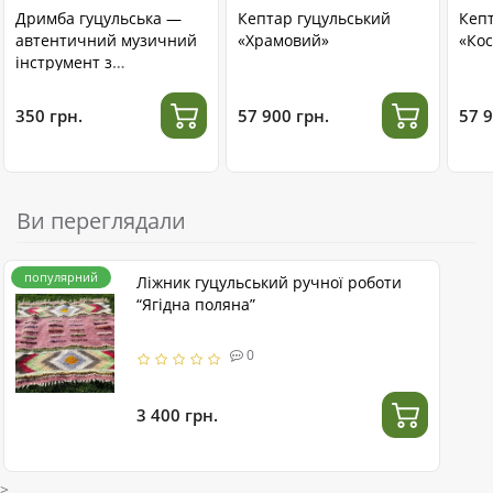
Дримба гуцульська —
Кептар гуцульський
Кеп
автентичний музичний
«Храмовий»
«Кос
інструмент з
нержавіючої сталі
350 грн.
57 900 грн.
57 9
Ви переглядали
популярний
Ліжник гуцульський ручної роботи
“Ягідна поляна”
0
3 400 грн.
>