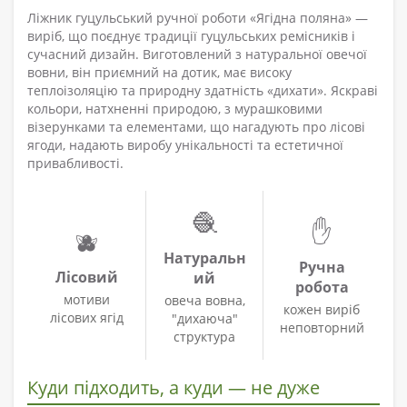
Ліжник гуцульський ручної роботи «Ягідна поляна» —
виріб, що поєднує традиції гуцульських ремісників і
сучасний дизайн. Виготовлений з натуральної овечої
вовни, він приємний на дотик, має високу
теплоізоляцію та природну здатність «дихати». Яскраві
кольори, натхненні природою, з мурашковими
візерунками та елементами, що нагадують про лісові
ягоди, надають виробу унікальності та естетичної
привабливості.
🧶
✋
🫐
Натуральн
Ручна
Лісовий
ий
робота
мотиви
овеча вовна,
кожен виріб
лісових ягід
"дихаюча"
неповторний
структура
Куди підходить, а куди — не дуже