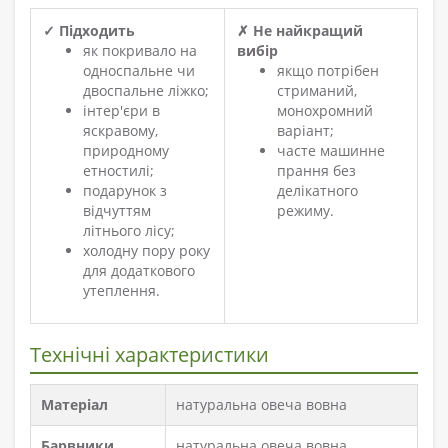
✓ Підходить
✗ Не найкращий
як покривало на
вибір
односпальне чи
якщо потрібен
двоспальне ліжко;
стриманий,
інтер'єри в
монохромний
яскравому,
варіант;
природному
часте машинне
етностилі;
прання без
подарунок з
делікатного
відчуттям
режиму.
літнього лісу;
холодну пору року
для додаткового
утеплення.
Технічні характеристики
Матеріал
натуральна овеча вовна
Барвники
натуральна овеча вовна