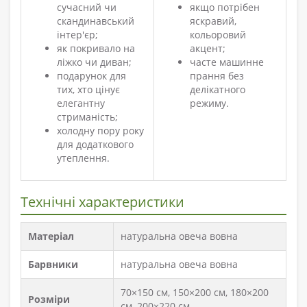
сучасний чи
якщо потрібен
скандинавський
яскравий,
інтер'єр;
кольоровий
як покривало на
акцент;
ліжко чи диван;
часте машинне
подарунок для
прання без
тих, хто цінує
делікатного
елегантну
режиму.
стриманість;
холодну пору року
для додаткового
утеплення.
Технічні характеристики
Матеріал
натуральна овеча вовна
Барвники
натуральна овеча вовна
70×150 см, 150×200 см, 180×200
Розміри
см, 200×220 см