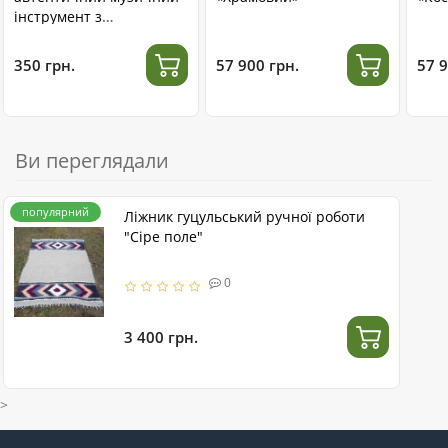
інструмент з
нержавіючої сталі
350 грн.
57 900 грн.
57 9
Ви переглядали
популярний
Ліжник гуцульський ручної роботи
"Сіре поле"
0
3 400 грн.
>