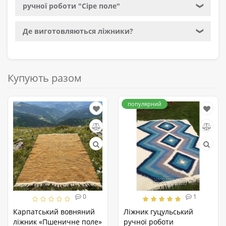
ручної роботи "Сіре поле"
❯
Де виготовляються ліжники?
❯
Купують разом
популярний
0
1
Карпатський вовняний
Ліжник гуцульський
ліжник «Пшеничне поле»
ручної роботи