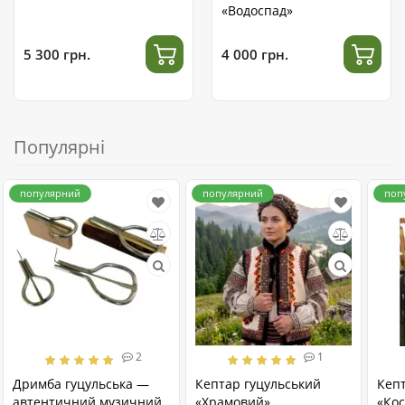
«Водоспад»
5 300 грн.
4 000 грн.
Популярні
популярний
популярний
поп
2
1
Дримба гуцульська —
Кептар гуцульський
Кеп
автентичний музичний
«Храмовий»
«Кос