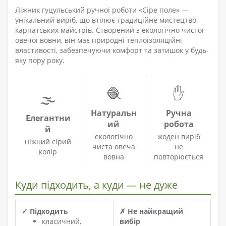
Ліжник гуцульський ручної роботи «Сіре поле» —
унікальний виріб, що втілює традиційне мистецтво
карпатських майстрів. Створений з екологічно чистої
овечої вовни, він має природні теплоізоляційні
властивості, забезпечуючи комфорт та затишок у будь-
яку пору року.
🧶
✋
🌫️
Натуральн
Ручна
Елегантни
ий
робота
й
екологічно
жоден виріб
ніжний сірий
чиста овеча
не
колір
вовна
повторюється
Куди підходить, а куди — не дуже
✓ Підходить
✗ Не найкращий
класичний,
вибір