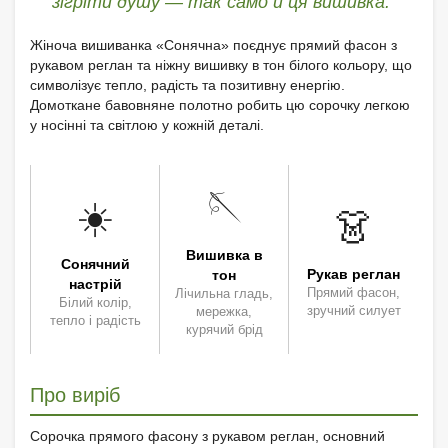
зігріти душу — так само й ця вишивка."
Жіноча вишиванка «Сонячна» поєднує прямий фасон з
рукавом реглан та ніжну вишивку в тон білого кольору, що
символізує тепло, радість та позитивну енергію.
Домоткане бавовняне полотно робить цю сорочку легкою
у носінні та світлою у кожній деталі.
🪡
☀️
👗
Вишивка в
Сонячний
Рукав реглан
тон
настрій
Прямий фасон,
Лічильна гладь,
Білий колір,
зручний силует
мережка,
тепло і радість
курячий брід
Про виріб
Сорочка прямого фасону з рукавом реглан, основний