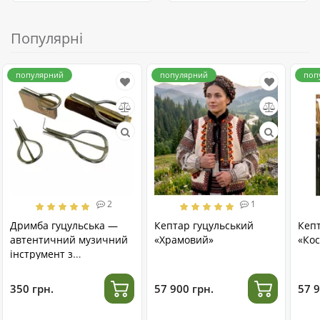
Популярні
популярний
популярний
поп
2
1
Дримба гуцульська —
Кептар гуцульський
Кеп
автентичний музичний
«Храмовий»
«Кос
інструмент з
нержавіючої сталі
350 грн.
57 900 грн.
57 9