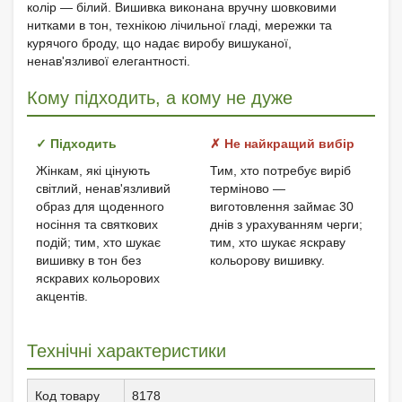
колір — білий. Вишивка виконана вручну шовковими
нитками в тон, технікою лічильної гладі, мережки та
курячого броду, що надає виробу вишуканої,
ненав'язливої елегантності.
Кому підходить, а кому не дуже
✓ Підходить
✗ Не найкращий вибір
Жінкам, які цінують
Тим, хто потребує виріб
світлий, ненав'язливий
терміново —
образ для щоденного
виготовлення займає 30
носіння та святкових
днів з урахуванням черги;
подій; тим, хто шукає
тим, хто шукає яскраву
вишивку в тон без
кольорову вишивку.
яскравих кольорових
акцентів.
Технічні характеристики
Код товару
8178