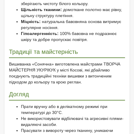
зберігають чистоту білого кольору.
Щільність тканини:
домоткане полотно має рівну,
щільну структуру плетіння.
Міцність:
натуральна бавовняна основа витримує
регулярне носіння.
Гіпоалергенність:
100% бавовна не подразнює
шкіру та добре пропускає повітря.
Традиції та майстерність
Вишиванка «Сонячна» виготовлена майстрами ТВОРЧА
МАЙСТЕРНЯ УКУРІКУК у місті Косові, які дбайливо
поєднують традиційні техніки вишивки з витонченим
підходом до кольору та крою реглан.
Догляд
Прати вручну або в делікатному режимі при
температурі до 30°C.
Не використовувати відбілювачі та агресивні плями-
видаляючі засоби.
Прасувати з вивороту через тканину, уникаючи