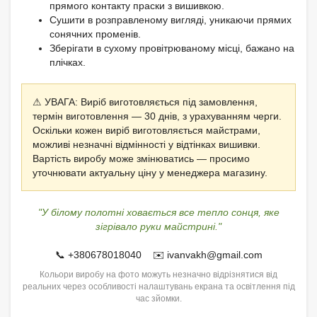
прямого контакту праски з вишивкою.
Сушити в розправленому вигляді, уникаючи прямих
сонячних променів.
Зберігати в сухому провітрюваному місці, бажано на
плічках.
⚠ УВАГА: Виріб виготовляється під замовлення,
термін виготовлення — 30 днів, з урахуванням черги.
Оскільки кожен виріб виготовляється майстрами,
можливі незначні відмінності у відтінках вишивки.
Вартість виробу може змінюватись — просимо
уточнювати актуальну ціну у менеджера магазину.
"У білому полотні ховається все тепло сонця, яке
зігрівало руки майстрині."
📞 +380678018040 ✉️ ivanvakh@gmail.com
Кольори виробу на фото можуть незначно відрізнятися від
реальних через особливості налаштувань екрана та освітлення під
час зйомки.