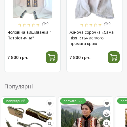
0
0
Чоловіча вишиванка "
Жіноча сорочка «Сама
Патріотична"
ніжність» легкого
прямого крою
7 800 грн.
7 800 грн.
Популярні
популярний
популярний
поп