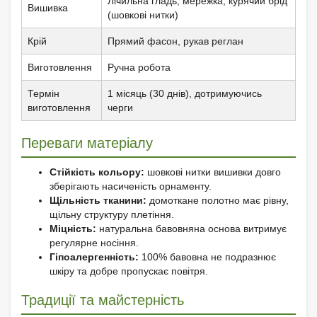
Лічильна гладь, мережка, курячий брід
Вишивка
(шовкові нитки)
Крій
Прямий фасон, рукав реглан
Виготовлення
Ручна робота
Термін
1 місяць (30 днів), дотримуючись
виготовлення
черги
Переваги матеріалу
Стійкість кольору:
шовкові нитки вишивки довго
зберігають насиченість орнаменту.
Щільність тканини:
домоткане полотно має рівну,
щільну структуру плетіння.
Міцність:
натуральна бавовняна основа витримує
регулярне носіння.
Гіпоалергенність:
100% бавовна не подразнює
шкіру та добре пропускає повітря.
Традиції та майстерність