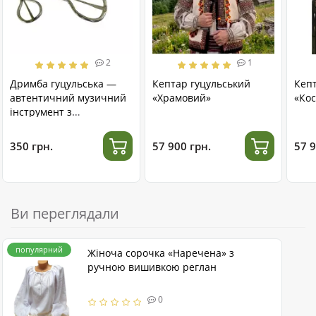
2
1
Дримба гуцульська —
Кептар гуцульський
Кеп
автентичний музичний
«Храмовий»
«Кос
інструмент з
нержавіючої сталі
350 грн.
57 900 грн.
57 9
Ви переглядали
популярний
Жіноча сорочка «Наречена» з
ручною вишивкою реглан
0