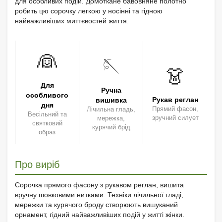
для особливих подій. Домоткане бавовняне полотно
робить цю сорочку легкою у носінні та гідною
найважливіших миттєвостей життя.
👰
🪡
👗
Для
Ручна
особливого
Рукав реглан
вишивка
дня
Прямий фасон,
Лічильна гладь,
Весільний та
зручний силует
мережка,
святковий
курячий брід
образ
Про виріб
Сорочка прямого фасону з рукавом реглан, вишита
вручну шовковими нитками. Техніки лічильної гладі,
мережки та курячого броду створюють вишуканий
орнамент, гідний найважливіших подій у житті жінки.