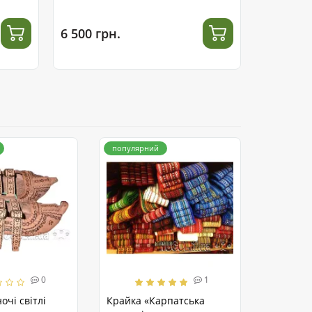
6 500 грн.
5 200 гр
популярний
0
1
очі світлі
Крайка «Карпатська