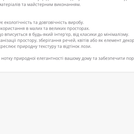
 матеріалів та майстерним виконанням.
є екологічність та довговічність виробу.
икористання в малих та великих просторах.
 вписується в будь-який інтер'єр, від класики до мінімалізму.
нізації простору, зберігання речей, квітів або як елемент декор
реслює природну текстуру та відтінок лози.
и нотку природної елегантності вашому дому та забезпечити по