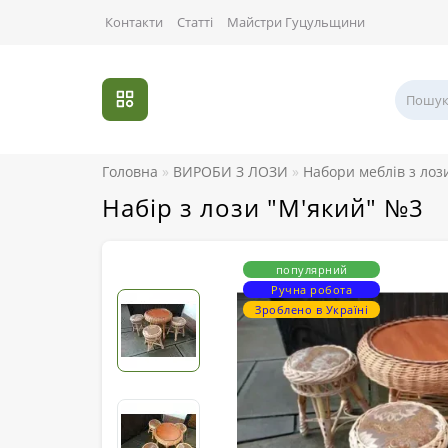
Контакти
Статті
Майстри Гуцульщини
Головна
ВИРОБИ З ЛОЗИ
Набори меблів з лоз
Набір з лози "М'який" №3
популярний
Ручна робота
Зроблено в Україні