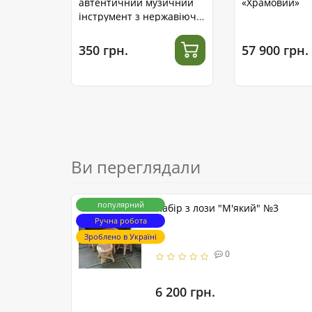
автентичний музичний
«Храмовий»
інструмент з нержавіючої
сталі
350 грн.
57 900 грн.
Ви переглядали
популярний
Набір з лози "М'який" №3
Ручна робота
Зроблено в Україні
0
6 200 грн.