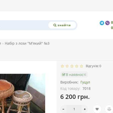
знайти
и
Набір з лози "М'який" №3
Відгуків: 0
В наявності
Виробник:
Гуцул
Код товару:
7018
6 200 грн.