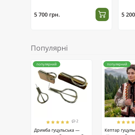
5 700 грн.
5 200
Популярні
популярний
популярний
2
Дримба гуцульська —
Кептар гуцуль