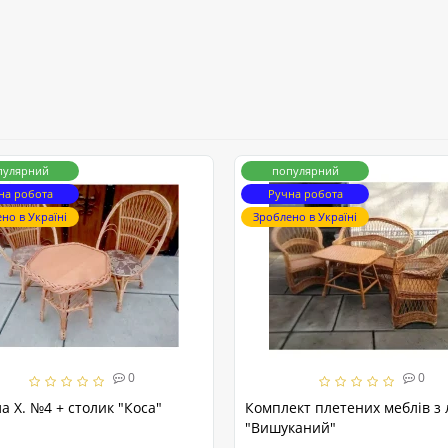
пулярний
популярний
на робота
Ручна робота
но в Україні
Зроблено в Україні
0
0
ла Х. №4 + столик "Коса"
Комплект плетених меблів з 
"Вишуканий"