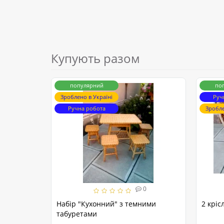
Купують разом
популярний
по
Зроблено в Україні
Руч
Ручна робота
Зробле
0
Набір "Кухонний" з темними
2 кріс
табуретами