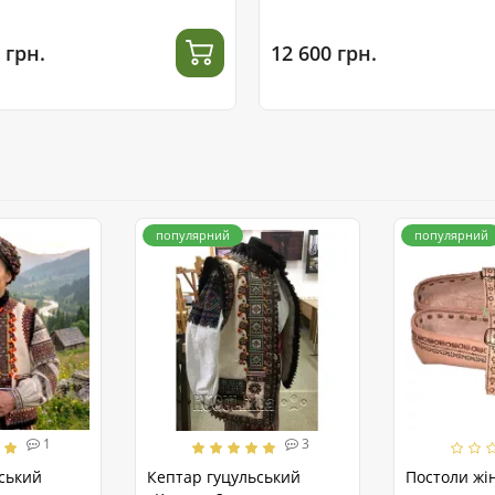
 грн.
12 600 грн.
популярний
популярний
1
3
ський
Кептар гуцульський
Постоли жін