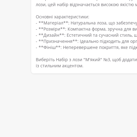
лози, цей набір відзначається високою якістю
Основні характеристики:
- **Матеріал**: Натуральна лоза, що забезпечу
- **Розміри**: Компактна форма, зручна для в
- **Дизайн**: Естетичний та сучасний стиль, що
- **Призначення**: Ідеально підходить для орга
- **Фініш**: Неперевершене покриття, яке підк
Виберіть Набір з лози "М'який" №3, щоб додат
із стильним акцентом.