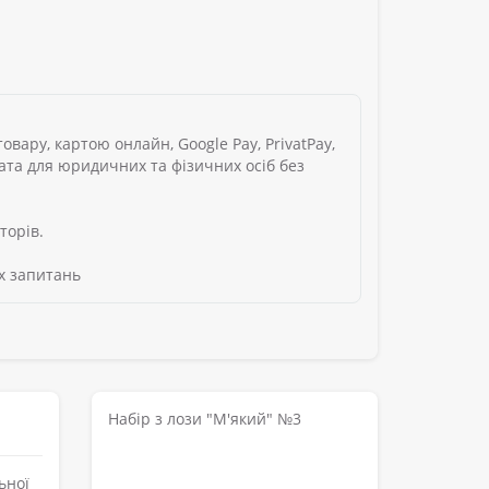
вару, картою онлайн, Google Pay, PrivatPay,
лата для юридичних та фізичних осіб без
торів.
х запитань
Набір з лози "М'який" №3
ьної