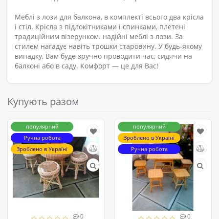
Меблі з лози для балкона, в комплекті всього два крісла
і стіл. Крісла з підлокітниками і спинками, плетені
традиційним візерунком. надійні меблі з лози. За
стилем нагадує навіть трошки старовину. У будь-якому
випадку, Вам буде зручно проводити час, сидячи на
балконі або в саду. Комфорт — це для Вас!
Купують разом
популярний
популярний
Ручна робота
Зроблено в Україні
Зроблено в Україні
Ручна робота
0
0