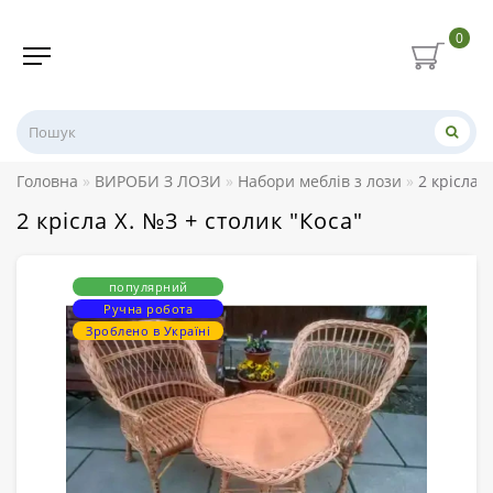
0
Головна
ВИРОБИ З ЛОЗИ
Набори меблів з лози
2 крісла 
2 крісла Х. №3 + столик "Коса"
популярний
Ручна робота
Зроблено в Україні