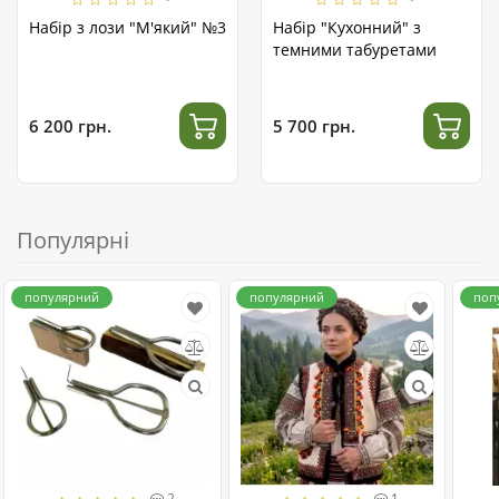
Набір з лози "М'який" №3
Набір "Кухонний" з
темними табуретами
6 200 грн.
5 700 грн.
Популярні
популярний
популярний
поп
2
1