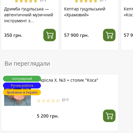
Дримба гуцульська —
Кептар гуцульський
Кеп
автентичний музичний
«Храмовий»
«Кос
інструмент з
нержавіючої сталі
350 грн.
57 900 грн.
57 9
Ви переглядали
популярний
2 крісла Х. №3 + столик "Коса"
Ручна робота
Зроблено в Україні
0
5 200 грн.