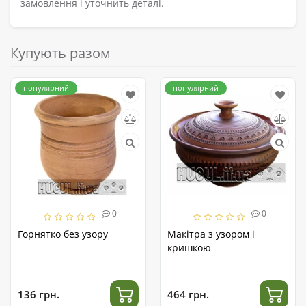
замовлення і уточнить деталі.
Купують разом
популярний
популярний
0
0
Горнятко без узору
Макітра з узором і
кришкою
136 грн.
464 грн.