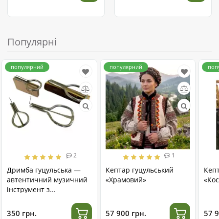
Популярні
популярний
популярний
поп
2
1
Дримба гуцульська —
Кептар гуцульський
Кеп
автентичний музичний
«Храмовий»
«Кос
інструмент з
нержавіючої сталі
350 грн.
57 900 грн.
57 9