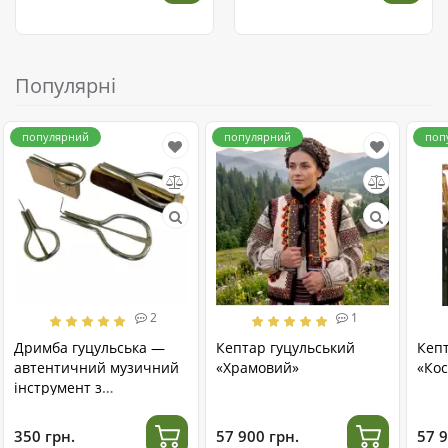
Популярні
популярний
популярний
поп
2
1
Дримба гуцульська —
Кептар гуцульський
Кеп
автентичний музичний
«Храмовий»
«Кос
інструмент з
нержавіючої сталі
350 грн.
57 900 грн.
57 9