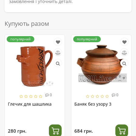
замовлення і уточнить деталі.
Купують разом
популярний
популярний
0
0
Глечик для шашлика
Баняк без узору 3
280 грн.
684 грн.