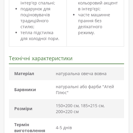
інтер'єр спальні;
кольоровий акцент
подарунок для
в інтер'єрі;
поціновувачів
часте машинне
традиційного
прання без
стилю;
делікатного
тепла підстилка
режиму.
для холодної пори.
Технічні характеристики
Матеріал
натуральна овеча вовна
натуральні або фарби "Атей
Барвники
Плюс"
150×200 см, 185×215 см,
Розміри
200×220 см
Термін
4-5 днів
виготовлення