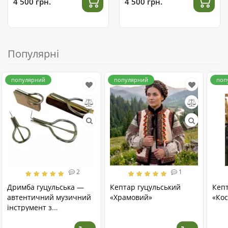
4 500 грн.
4 500 грн.
Популярні
популярний
популярний
поп
2
1
Дримба гуцульська —
Кептар гуцульський
Кеп
автентичний музичний
«Храмовий»
«Кос
інструмент з
нержавіючої сталі