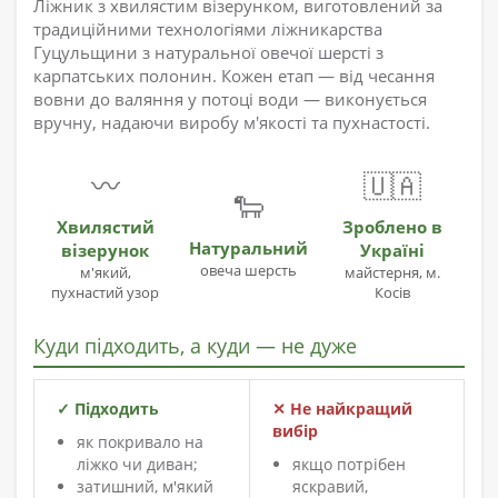
Ліжник з хвилястим візерунком, виготовлений за
традиційними технологіями ліжникарства
Гуцульщини з натуральної овечої шерсті з
карпатських полонин. Кожен етап — від чесання
вовни до валяння у потоці води — виконується
вручну, надаючи виробу м'якості та пухнастості.
〰️
🇺🇦
🐑
Хвилястий
Зроблено в
Натуральний
візерунок
Україні
овеча шерсть
м'який,
майстерня, м.
пухнастий узор
Косів
Куди підходить, а куди — не дуже
✓ Підходить
✕ Не найкращий
вибір
як покривало на
ліжко чи диван;
якщо потрібен
затишний, м'який
яскравий,