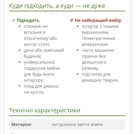
Куди підходить, а куди — не дуже
✓ Підходить
✗ Не найкращий вибір
спальня чи
інтер'єр з іншими
вітальня в
вираженими
класичному або
геометричними
кантрі-стилі;
візерунками;
дача або заміський
часте машинне
будинок;
прання без
універсальний
делікатного
подарунок майже
режиму;
для будь-якого
підстилка для
інтер'єру;
домашніх тварин.
плед для дивана
чи крісла.
Технічні характеристики
Матеріал
натуральна овеча вовна