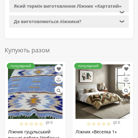
Який термін виготовлення Ліжник «Картатий»
❯
Де виготовляються ліжники?
❯
Купують разом
популярний
популярний
0
0
Ліжник гуцульський
Ліжник «Веселка 1»
ручної роботи "Небесна