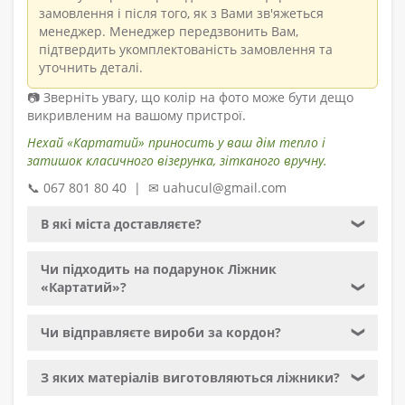
замовлення і після того, як з Вами зв'яжеться
менеджер. Менеджер передзвонить Вам,
підтвердить укомплектованість замовлення та
уточнить деталі.
📷 Зверніть увагу, що колір на фото може бути дещо
викривленим на вашому пристрої.
Нехай «Картатий» приносить у ваш дім тепло і
затишок класичного візерунка, зітканого вручну.
📞 067 801 80 40 | ✉ uahucul@gmail.com
В які міста доставляєте?
❯
Чи підходить на подарунок Ліжник
«Картатий»?
❯
Чи відправляєте вироби за кордон?
❯
З яких матеріалів виготовляються ліжники?
❯