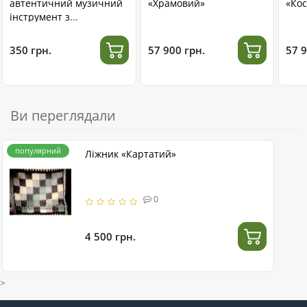
автентичний музичний
«Храмовий»
«Кос
інструмент з
нержавіючої сталі
350 грн.
57 900 грн.
57 9
Ви переглядали
популярний
Ліжник «Картатий»
0
4 500 грн.
>