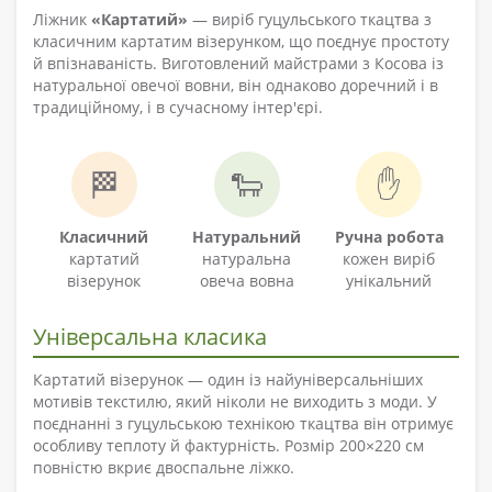
Ліжник
«Картатий»
— виріб гуцульського ткацтва з
класичним картатим візерунком, що поєднує простоту
й впізнаваність. Виготовлений майстрами з Косова із
натуральної овечої вовни, він однаково доречний і в
традиційному, і в сучасному інтер'єрі.
🏁
🐑
✋
Класичний
Натуральний
Ручна робота
картатий
натуральна
кожен виріб
візерунок
овеча вовна
унікальний
Універсальна класика
Картатий візерунок — один із найуніверсальніших
мотивів текстилю, який ніколи не виходить з моди. У
поєднанні з гуцульською технікою ткацтва він отримує
особливу теплоту й фактурність. Розмір 200×220 см
повністю вкриє двоспальне ліжко.