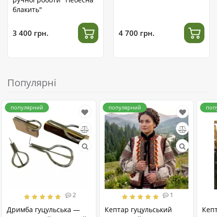
блакить"
3 400 грн.
4 700 грн.
Популярні
популярний
популярний
поп
2
1
Дримба гуцульська —
Кептар гуцульський
Кеп