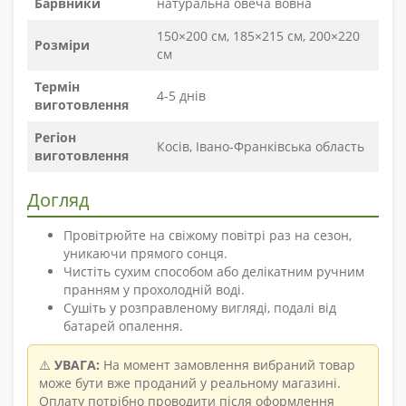
Барвники
натуральна овеча вовна
150×200 см, 185×215 см, 200×220
Розміри
см
Термін
4-5 днів
виготовлення
Регіон
Косів, Івано-Франківська область
виготовлення
Догляд
Провітрюйте на свіжому повітрі раз на сезон,
уникаючи прямого сонця.
Чистіть сухим способом або делікатним ручним
пранням у прохолодній воді.
Сушіть у розправленому вигляді, подалі від
батарей опалення.
⚠️
УВАГА:
На момент замовлення вибраний товар
може бути вже проданий у реальному магазині.
Оплату потрібно проводити після оформлення