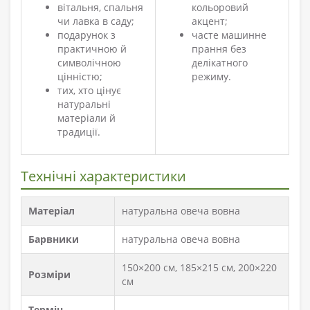
вітальня, спальня
кольоровий
чи лавка в саду;
акцент;
подарунок з
часте машинне
практичною й
прання без
символічною
делікатного
цінністю;
режиму.
тих, хто цінує
натуральні
матеріали й
традиції.
Технічні характеристики
Матеріал
натуральна овеча вовна
Барвники
натуральна овеча вовна
150×200 см, 185×215 см, 200×220
Розміри
см
Термін