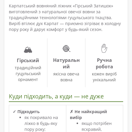
Карпатський вовняний ліжник «Гірський Затишок»
виготовлений з натуральної овечої вовни за
традиційними технологіями гуцульського ткацтва.
Виріб втілює дух Карпат — приємно зігріває в холодну
пору року й дарує комфорт у будь-який сезон.
🧶
✋
🏔️
Натуральн
Ручна
Гірський
ий
робота
традиційний
гуцульський
якісна овеча
кожен виріб
орнамент
вовна
унікальний
Куди підходить, а куди — не дуже
✓ Підходить
✗ Не найкращий
як покривало на
вибір
ліжко в будь-яку
якщо потрібен
пору року;
яскравий,