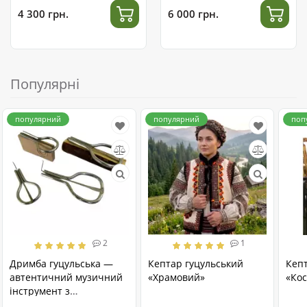
4 300 грн.
6 000 грн.
Популярні
популярний
популярний
поп
2
1
Дримба гуцульська —
Кептар гуцульський
Кеп
автентичний музичний
«Храмовий»
«Кос
інструмент з
нержавіючої сталі