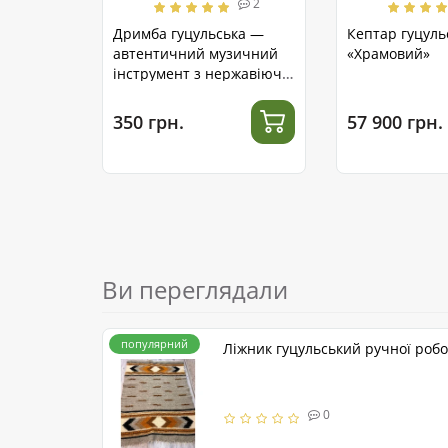
2
Дримба гуцульська —
Кептар гуцуль
автентичний музичний
«Храмовий»
інструмент з нержавіючої
сталі
350 грн.
57 900 грн.
Ви переглядали
популярний
Ліжник гуцульський ручної роб
0