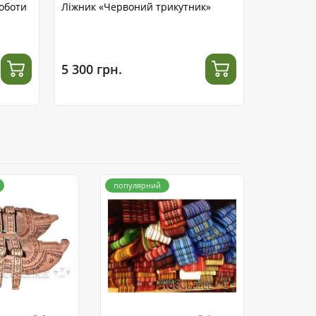
роботи
Ліжник «Червоний трикутник»
Ліжник гу
"Три ромб
5 300 грн.
3 400 гр
популярний