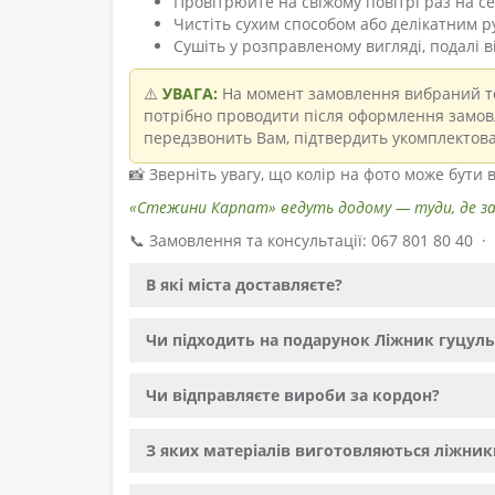
Провітрюйте на свіжому повітрі раз на с
Чистіть сухим способом або делікатним р
Сушіть у розправленому вигляді, подалі 
⚠️
УВАГА:
На момент замовлення вибраний то
потрібно проводити після оформлення замовл
передзвонить Вам, підтвердить укомплектова
📸 Зверніть увагу, що колір на фото може бути
«Стежини Карпат» ведуть додому — туди, де з
📞 Замовлення та консультації: 067 801 80 40 
В які міста доставляєте?
Чи підходить на подарунок Ліжник гуцуль
Чи відправляєте вироби за кордон?
З яких матеріалів виготовляються ліжник