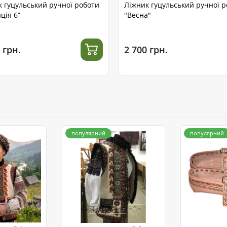
к гуцульський ручної роботи
Ліжник гуцульський ручної 
ція 6”
"Весна"
 грн.
2 700 грн.
популярний
популярний