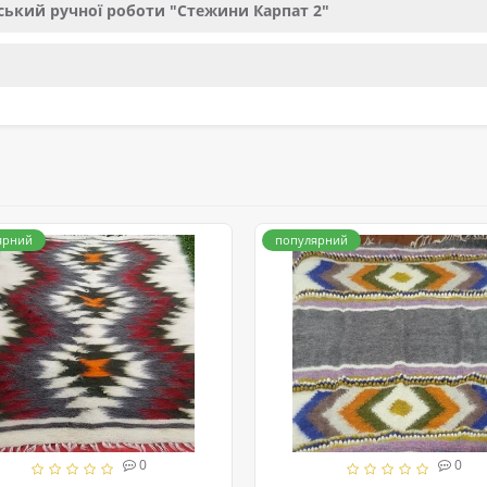
ський ручної роботи "Стежини Карпат 2"
ярний
популярний
0
0