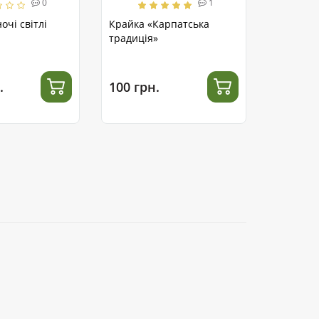
0
1
очі світлі
Крайка «Карпатська
традиція»
.
100 грн.