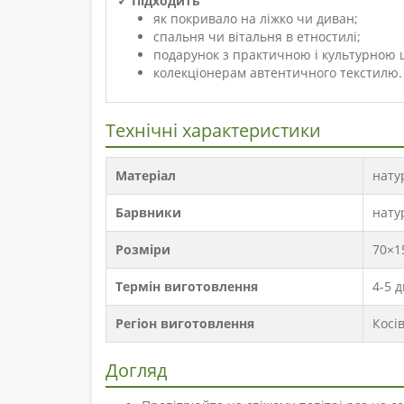
✓ Підходить
як покривало на ліжко чи диван;
спальня чи вітальня в етностилі;
подарунок з практичною і культурною ц
колекціонерам автентичного текстилю.
Технічні характеристики
Матеріал
нату
Барвники
нату
Розміри
70×1
Термін виготовлення
4-5 д
Регіон виготовлення
Косі
Догляд