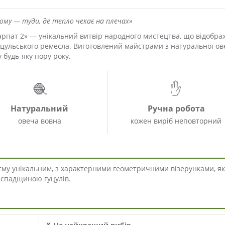
му — туди, де тепло чекає на плечах»
арпат 2» — унікальний витвір народного мистецтва, що відобра
гуцульського ремесла. Виготовлений майстрами з натуральної ов
 будь-яку пору року.
🧶
✋
Натуральний
Ручна робота
овеча вовна
кожен виріб неповторний
оєму унікальним, з характерними геометричними візерунками, як
 спадщиною гуцулів.