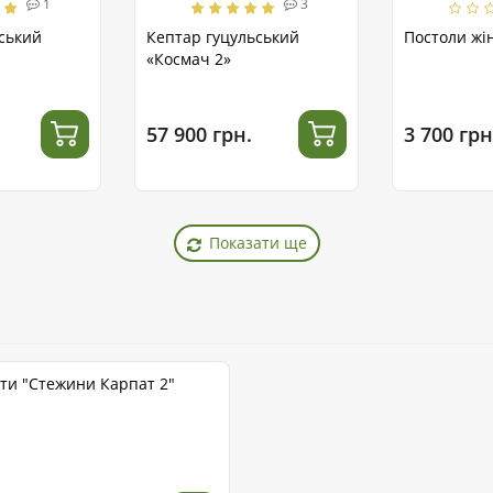
1
3
ський
Кептар гуцульський
Постоли жін
«Космач 2»
57 900 грн.
3 700 грн
Показати ще
оти "Стежини Карпат 2"