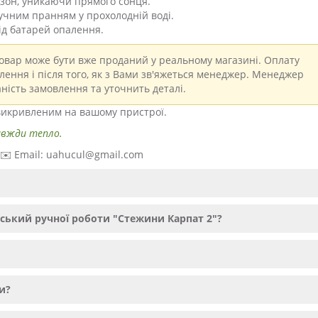
езон, уникаючи прямого сонця.
учним пранням у прохолодній воді.
від батарей опалення.
вар може бути вже проданий у реальному магазині. Оплату
ення і після того, як з Вами зв'яжеться менеджер. Менеджер
ність замовлення та уточнить деталі.
 викривленим на вашому пристрої.
авжди тепло.
· ✉️ Email: uahucul@gmail.com
ський ручної роботи "Стежини Карпат 2"?
и?