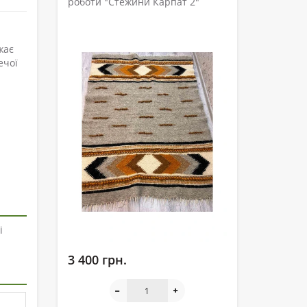
роботи "Стежини Карпат 2"
жає
ечої
і
3 400 грн.