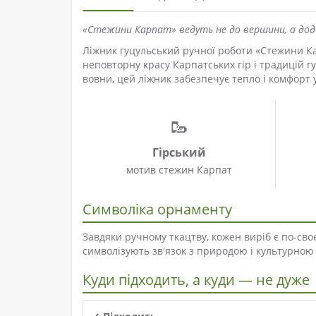
«Стежини Карпат» ведуть не до вершини, а додо
Ліжник гуцульський ручної роботи «Стежини К
неповторну красу Карпатських гір і традицій 
вовни, цей ліжник забезпечує тепло і комфорт у
🥾
Гірський
мотив стежин Карпат
Символіка орнаменту
Завдяки ручному ткацтву, кожен виріб є по-св
символізують зв'язок з природою і культурною
Куди підходить, а куди — не дуже