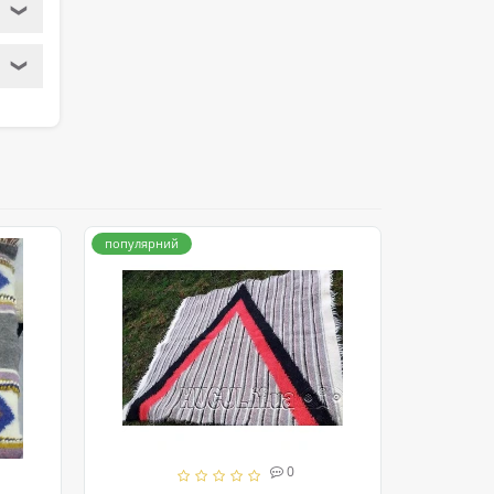
❯
❯
популярний
популярни
0