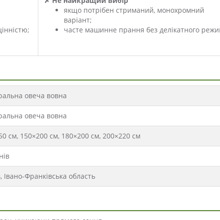
✗ Не найкращий вибір
якщо потрібен стриманий, монохромний
варіант;
інністю;
часте машинне прання без делікатного режи
ральна овеча вовна
ральна овеча вовна
50 см, 150×200 см, 180×200 см, 200×220 см
нів
в, Івано-Франківська область