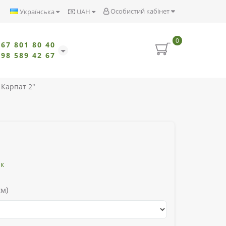
Особистий кабінет
Українська
UAH
0
067 801 80 40
098 589 42 67
 Карпат 2"
ик
см)