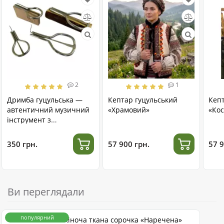
2
1
Дримба гуцульська —
Кептар гуцульський
Кеп
автентичний музичний
«Храмовий»
«Кос
інструмент з
нержавіючої сталі
350 грн.
57 900 грн.
57 9
Ви переглядали
популярний
Жіноча ткана сорочка «Наречена»