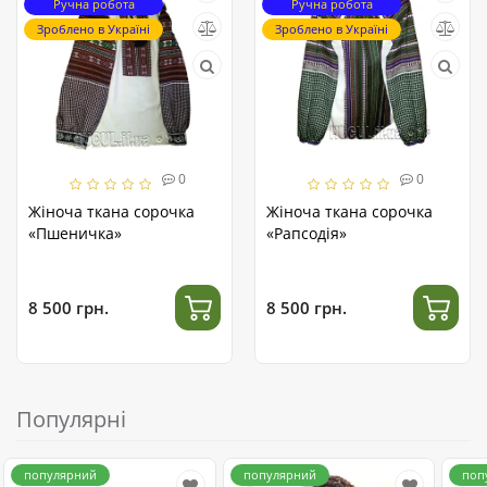
Ручна робота
Ручна робота
Зроблено в Україні
Зроблено в Україні
0
0
Жіноча ткана сорочка
Жіноча ткана сорочка
«Пшеничка»
«Рапсодія»
8 500 грн.
8 500 грн.
Популярні
популярний
популярний
поп