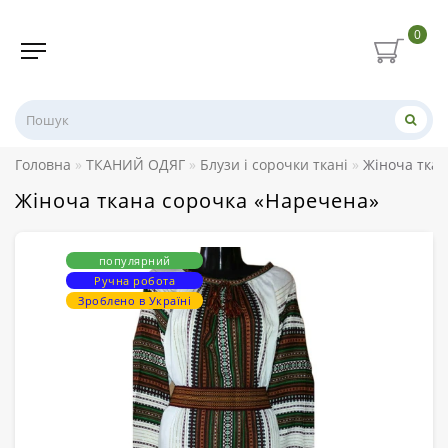
0
Головна
ТКАНИЙ ОДЯГ
Блузи і сорочки ткані
Жіноча тка
Жіноча ткана сорочка «Наречена»
популярний
Ручна робота
Зроблено в Україні