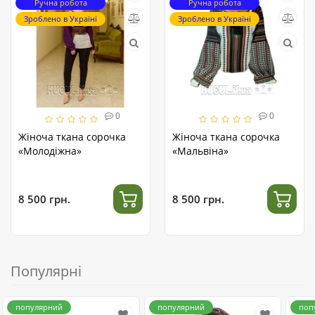
Ручна робота
Ручна робота
Зроблено в Україні
Зроблено в Україні
0
0
Жіноча ткана сорочка
Жіноча ткана сорочка
«Молодіжна»
«Мальвіна»
8 500 грн.
8 500 грн.
Популярні
популярний
популярний
поп