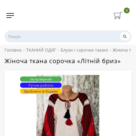
0
Головна
ТКАНИЙ ОДЯГ
Блузи і сорочки такані
Жіноча тка
Жіноча ткана сорочка «Літній бриз»
популярний
Ручна робота
Зроблено в Україні