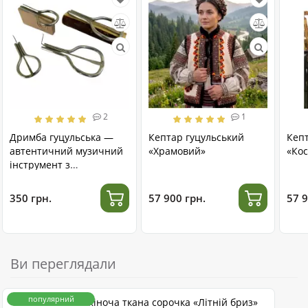
2
1
Дримба гуцульська —
Кептар гуцульський
Кеп
автентичний музичний
«Храмовий»
«Кос
інструмент з
нержавіючої сталі
350 грн.
57 900 грн.
57 9
Ви переглядали
популярний
Жіноча ткана сорочка «Літній бриз»