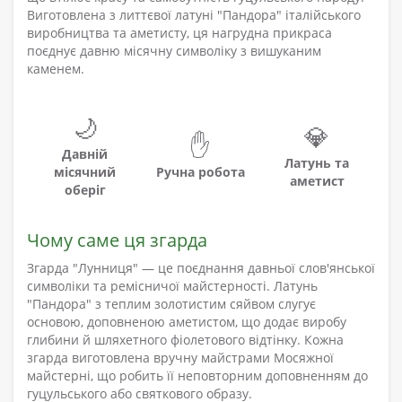
Виготовлена з литтєвої латуні "Пандора" італійського
виробництва та аметисту, ця нагрудна прикраса
поєднує давню місячну символіку з вишуканим
каменем.
🌙
💎
✋
Давній
Латунь та
місячний
Ручна робота
аметист
оберіг
Чому саме ця згарда
Згарда "Лунниця" — це поєднання давньої слов'янської
символіки та ремісничої майстерності. Латунь
"Пандора" з теплим золотистим сяйвом слугує
основою, доповненою аметистом, що додає виробу
глибини й шляхетного фіолетового відтінку. Кожна
згарда виготовлена вручну майстрами Мосяжної
майстерні, що робить її неповторним доповненням до
гуцульського або святкового образу.