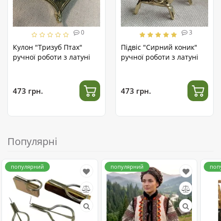
0
3
Кулон "Тризуб Птах"
Підвіс "Сирний коник"
ручної роботи з латуні
ручної роботи з латуні
473 грн.
473 грн.
Популярні
популярний
популярний
поп