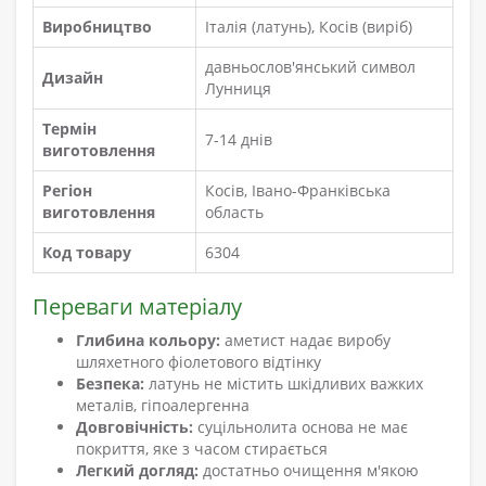
Виробництво
Італія (латунь), Косів (виріб)
давньослов'янський символ
Дизайн
Лунниця
Термін
7-14 днів
виготовлення
Регіон
Косів, Івано-Франківська
виготовлення
область
Код товару
6304
Переваги матеріалу
Глибина кольору:
аметист надає виробу
шляхетного фіолетового відтінку
Безпека:
латунь не містить шкідливих важких
металів, гіпоалергенна
Довговічність:
суцільнолита основа не має
покриття, яке з часом стирається
Легкий догляд:
достатньо очищення м'якою