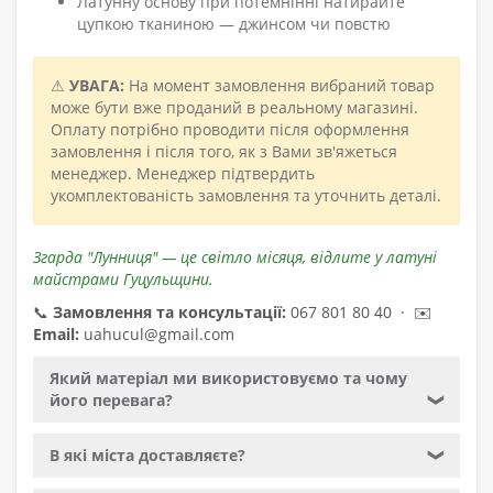
Латунну основу при потемнінні натирайте
цупкою тканиною — джинсом чи повстю
⚠
УВАГА:
На момент замовлення вибраний товар
може бути вже проданий в реальному магазині.
Оплату потрібно проводити після оформлення
замовлення і після того, як з Вами зв'яжеться
менеджер. Менеджер підтвердить
укомплектованість замовлення та уточнить деталі.
Згарда "Лунниця" — це світло місяця, відлите у латуні
майстрами Гуцульщини.
📞
Замовлення та консультації:
067 801 80 40 · ✉️
Email:
uahucul@gmail.com
Який матеріал ми використовуємо та чому
його перевага?
❯
В які міста доставляєте?
❯