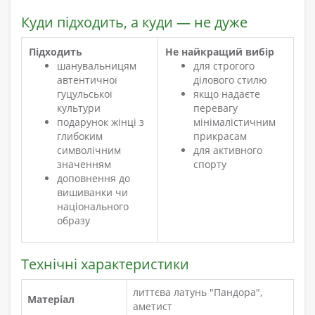
Куди підходить, а куди — не дуже
Підходить
Не найкращий вибір
шанувальницям
для строгого
автентичної
ділового стилю
гуцульської
якщо надаєте
культури
перевагу
подарунок жінці з
мінімалістичним
глибоким
прикрасам
символічним
для активного
значенням
спорту
доповнення до
вишиванки чи
національного
образу
Технічні характеристики
литтєва латунь "Пандора",
Матеріал
аметист