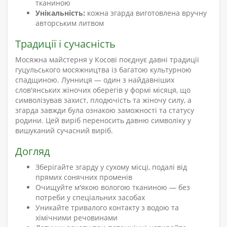
тканиною
Унікальність:
кожна згарда виготовлена вручну
авторським литвом
Традиції і сучасність
Мосяжна майстерня у Косові поєднує давні традиції
гуцульського мосяжництва із багатою культурною
спадщиною. Лунниця — один з найдавніших
слов'янських жіночих оберегів у формі місяця, що
символізував захист, плодючість та жіночу силу, а
згарда завжди була ознакою заможності та статусу
родини. Цей виріб переносить давню символіку у
вишуканий сучасний виріб.
Догляд
Зберігайте згарду у сухому місці, подалі від
прямих сонячних променів
Очищуйте м'якою вологою тканиною — без
потреби у спеціальних засобах
Уникайте тривалого контакту з водою та
хімічними речовинами