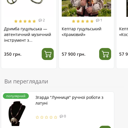
2
1
Дримба гуцульська —
Кептар гуцульський
Кеп
автентичний музичний
«Храмовий»
«Кос
інструмент з
нержавіючої сталі
350 грн.
57 900 грн.
57 9
Ви переглядали
популярний
Згарда "Лунниця" ручної роботи з
латуні
0