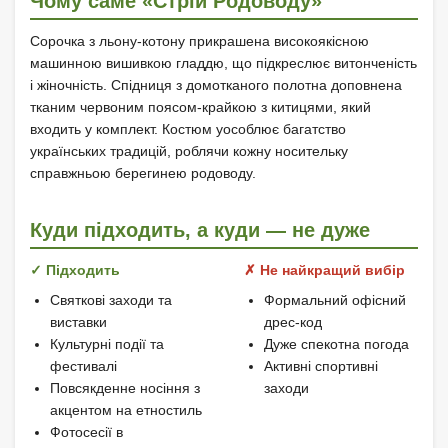
Чому саме «Стрій Родоводу»
Сорочка з льону-котону прикрашена високоякісною
машинною вишивкою гладдю, що підкреслює витонченість
і жіночність. Спідниця з домотканого полотна доповнена
тканим червоним поясом-крайкою з китицями, який
входить у комплект. Костюм уособлює багатство
українських традицій, роблячи кожну носительку
справжньою берегинею родоводу.
Куди підходить, а куди — не дуже
✓ Підходить
✗ Не найкращий вибір
Святкові заходи та
Формальний офісний
виставки
дрес-код
Культурні події та
Дуже спекотна погода
фестивалі
Активні спортивні
Повсякденне носіння з
заходи
акцентом на етностиль
Фотосесії в