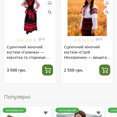
0
0
Сценічний жіночий
Сценічний жіночий
костюм «Галинка» —
костюм «Стрій
керсетка та спідниця-
Нескорених» — вишита
плахта ручної роботи
сорочка та спідниця-
запаска
3 500 грн.
2 550 грн.
Популярні
популярний
популярний
поп