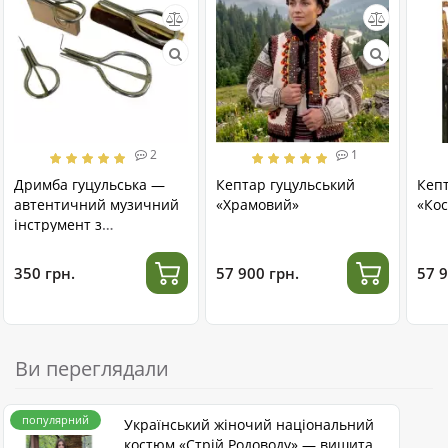
2
1
Дримба гуцульська —
Кептар гуцульський
Кеп
автентичний музичний
«Храмовий»
«Кос
інструмент з
нержавіючої сталі
350 грн.
57 900 грн.
57 9
Ви переглядали
популярний
Український жіночий національний
костюм «Стрій Родоводу» — вишита