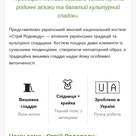
родинні зв'язки та багатий культурний
спадок»
Представляємо український жіночий національний костюм
«Стрій Родоводу» — втілення українських традицій та
культурної спадщини. Костюм поєднує давні елементи із
сучасними тенденціями, створюючи неповторний образ, а
традиційна вишивка гладдю надає йому особливої
витонченості.
👗
🧵
🇺🇦
Спідниця +
Вишивка
Зроблено в
крайка
гладдю
Україні
Тканий пояс з
Льон-котон
Ручна робота
китицями