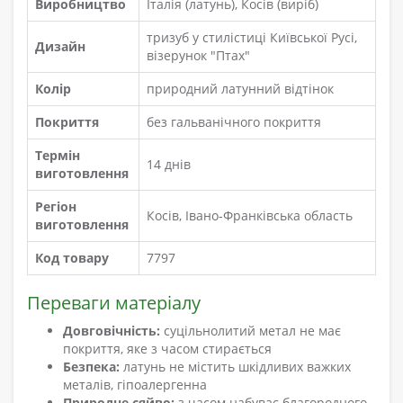
Виробництво
Італія (латунь), Косів (виріб)
тризуб у стилістиці Київської Русі,
Дизайн
візерунок "Птах"
Колір
природний латунний відтінок
Покриття
без гальванічного покриття
Термін
14 днів
виготовлення
Регіон
Косів, Івано-Франківська область
виготовлення
Код товару
7797
Переваги матеріалу
Довговічність:
суцільнолитий метал не має
покриття, яке з часом стирається
Безпека:
латунь не містить шкідливих важких
металів, гіпоалергенна
Природне сяйво:
з часом набуває благородного,