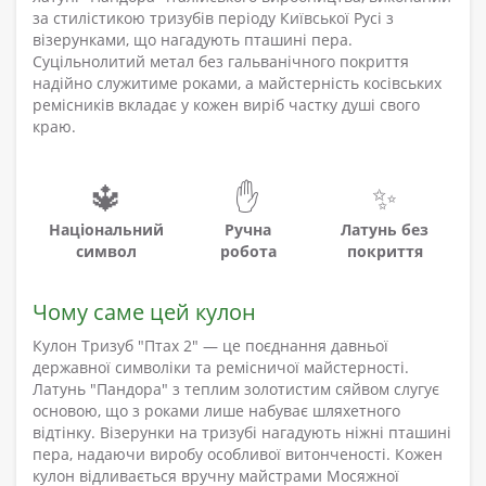
за стилістикою тризубів періоду Київської Русі з
візерунками, що нагадують пташині пера.
Суцільнолитий метал без гальванічного покриття
надійно служитиме роками, а майстерність косівських
ремісників вкладає у кожен виріб частку душі свого
краю.
🔱
✋
✨
Національний
Ручна
Латунь без
символ
робота
покриття
Чому саме цей кулон
Кулон Тризуб "Птах 2" — це поєднання давньої
державної символіки та ремісничої майстерності.
Латунь "Пандора" з теплим золотистим сяйвом слугує
основою, що з роками лише набуває шляхетного
відтінку. Візерунки на тризубі нагадують ніжні пташині
пера, надаючи виробу особливої витонченості. Кожен
кулон відливається вручну майстрами Мосяжної