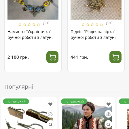
0
0
Намисто "Україночка"
Підвіс "Різдвяна зірка"
ручної роботи з латуні
ручної роботи з латуні
2 100 грн.
441 грн.
Популярні
популярний
популярний
поп