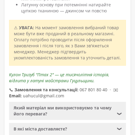
Латунну основу при потемнінні натирайте
цупкою тканиною — джинсом чи повстю
⚠
УВАГА:
На момент замовлення вибраний товар
може бути вже проданий в реальному магазині.
Оплату потрібно проводити після оформлення
замовлення і після того, як з Вами зв'яжеться
менеджер. Менеджер підтвердить
укомплектованість замовлення та уточнить деталі.
Кулон Тризуб "Птах 2" — це тисячолітня історія,
відлита у латуні майстрами Гуцульщини.
📞
Замовлення та консультації:
067 801 80 40 · ✉️
Email:
uahucul@gmail.com
Який матеріал ми використовуємо та чому
його перевага?
❯
В які міста доставляєте?
❯