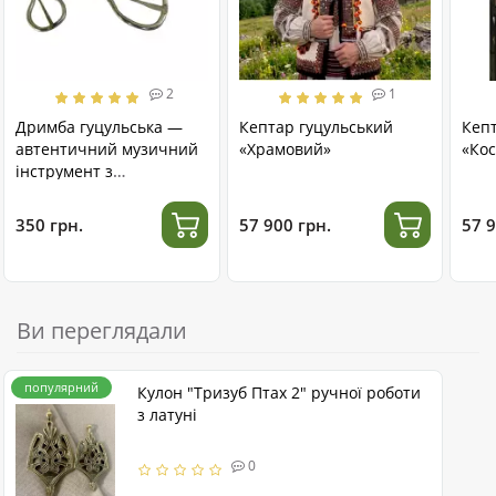
2
1
Дримба гуцульська —
Кептар гуцульський
Кеп
автентичний музичний
«Храмовий»
«Кос
інструмент з
нержавіючої сталі
350 грн.
57 900 грн.
57 9
Ви переглядали
популярний
Кулон "Тризуб Птах 2" ручної роботи
з латуні
0