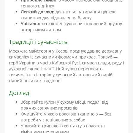
теплого відтінку
Легкий догляд:
достатньо натирання цупкою
тканиною для відновлення блиску
Унікальність:
кожен кулон виготовлений вручну
авторським литвом
Традиції і сучасність
Мосяжна майстерня у Косові поєднує давню державну
символіку із сучасними формами прикрас. Тризуб —
герб України з часів Київської Русі, символ влади, роду і
духовної єдності нації. Цей кулон переносить
тисячолітню історію у сучасний авторський виріб,
гідний носити з гордістю.
Догляд
Зберігайте кулон у сухому місці, подалі від
прямих сонячних променів
Очищуйте м'якою вологою тканиною — без
потреби у спеціальних засобах
Уникайте тривалого контакту з водою та
хімічними речовинами