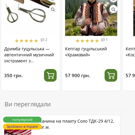
2
1
Дримба гуцульська —
Кептар гуцульський
Кеп
автентичний музичний
«Храмовий»
«Кос
інструмент з
нержавіючої сталі
350 грн.
57 900 грн.
57 9
Ви переглядали
популярний
Тканина на плахту Соло ТДК-29 4/12,
Зроблено в Україні
пог.м.