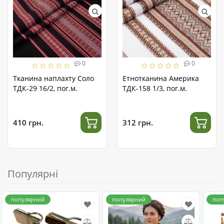
0
0
Тканина наплахту Соло
Етнотканина Америка
ТДК-29 16/2, пог.м.
ТДК-158 1/3, пог.м.
410 грн.
312 грн.
Популярні
популярний
популярний
поп