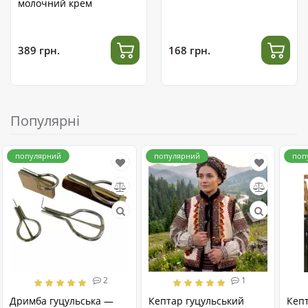
молочний крем
389 грн.
168 грн.
Популярні
популярний
популярний
поп
2
1
Дримба гуцульська —
Кептар гуцульський
Кеп