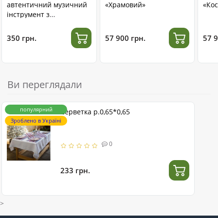
автентичний музичний
«Храмовий»
«Кос
інструмент з
нержавіючої сталі
350 грн.
57 900 грн.
57 9
Ви переглядали
популярний
Серветка р.0,65*0,65
Зроблено в Україні
0
233 грн.
>