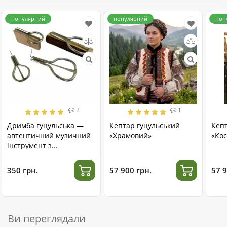
популярний
популярний
поп
2
1
Дримба гуцульська —
Кептар гуцульський
Кеп
автентичний музичний
«Храмовий»
«Кос
інструмент з
нержавіючої сталі
350 грн.
57 900 грн.
57 9
Ви переглядали