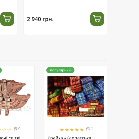
2 940 грн.
1 600 гр
популярний
0
1
очі світлі
Крайка «Карпатська