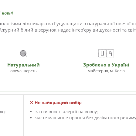
 вовні
ологіями ліжникарства Гуцульщини з натуральної овечої ше
журний білий візерунок надає інтер'єру вишуканості та світ
🧶
🇺🇦
Натуральний
Зроблено в Україні
овеча шерсть
майстерня, м. Косів
✕ Не найкращий вибір
ло;
за наявності алергії на вовну;
часте машинне прання без делікатного режиму