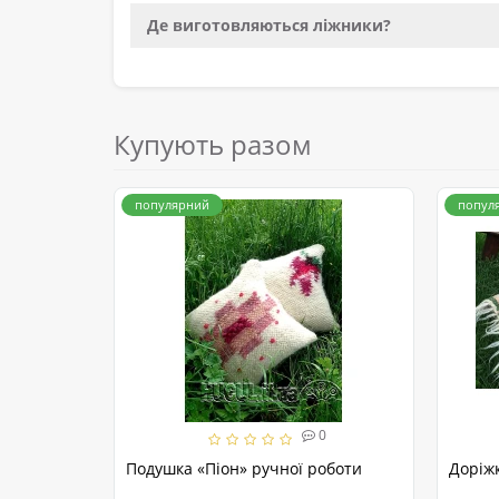
Де виготовляються ліжники?
Купують разом
популярний
попул
0
Подушка «Піон» ручної роботи
Доріжк