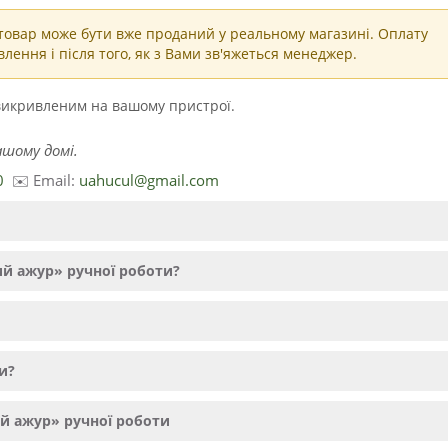
овар може бути вже проданий у реальному магазині. Оплату
ення і після того, як з Вами зв'яжеться менеджер.
 викривленим на вашому пристрої.
ашому домі.
0
✉️ Email:
uahucul@gmail.com
ий ажур» ручної роботи?
и?
й ажур» ручної роботи