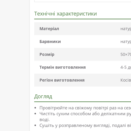
Технічні характеристики
Матеріал
нату
Барвники
нату
Розмір
50×7
Термін виготовлення
4-5 д
Регіон виготовлення
Косів
Догляд
Провітрюйте на свіжому повітрі раз на се
Чистіть сухим способом або делікатним 
воді.
Сушіть у розправленому вигляді, подалі в