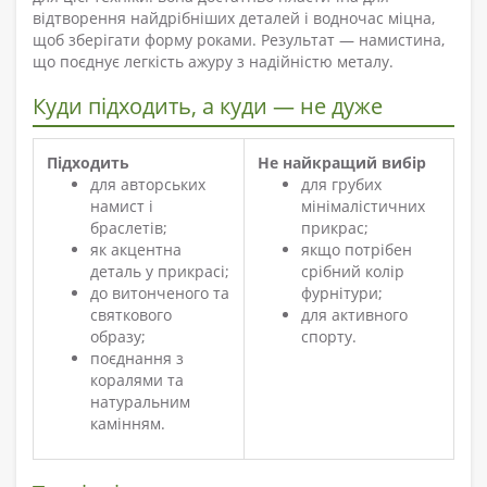
відтворення найдрібніших деталей і водночас міцна,
щоб зберігати форму роками. Результат — намистина,
що поєднує легкість ажуру з надійністю металу.
Куди підходить, а куди — не дуже
Підходить
Не найкращий вибір
для авторських
для грубих
намист і
мінімалістичних
браслетів;
прикрас;
як акцентна
якщо потрібен
деталь у прикрасі;
срібний колір
до витонченого та
фурнітури;
святкового
для активного
образу;
спорту.
поєднання з
коралями та
натуральним
камінням.