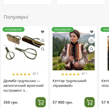
Популярні
популярний
популярний
поп
2
1
Дримба гуцульська —
Кептар гуцульський
Кеп
автентичний музичний
«Храмовий»
«Кос
інструмент з
нержавіючої сталі
350 грн.
57 900 грн.
57 9