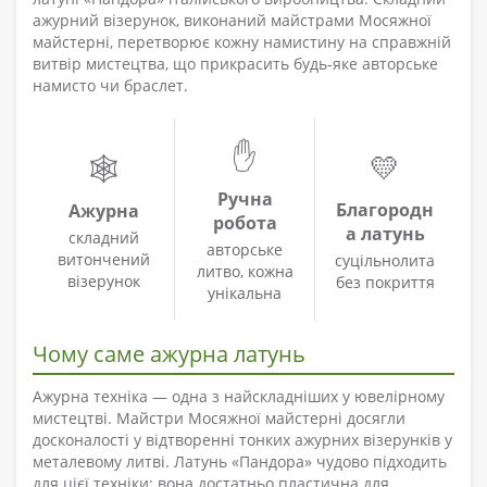
ажурний візерунок, виконаний майстрами Мосяжної
майстерні, перетворює кожну намистину на справжній
витвір мистецтва, що прикрасить будь-яке авторське
намисто чи браслет.
✋
💛
🕸️
Ручна
Благородн
Ажурна
робота
а латунь
складний
авторське
витончений
суцільнолита
литво, кожна
візерунок
без покриття
унікальна
Чому саме ажурна латунь
Ажурна техніка — одна з найскладніших у ювелірному
мистецтві. Майстри Мосяжної майстерні досягли
досконалості у відтворенні тонких ажурних візерунків у
металевому литві. Латунь «Пандора» чудово підходить
для цієї техніки: вона достатньо пластична для