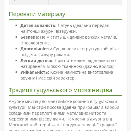
Переваги матеріалу
Деталізованість:
Латунь ідеально передає
найтонші ажурні візерунки.
Безпека:
Не містить шкідливих важких металів,
гіпоалергенна.
Довговічність:
Суцільнолита структура зберігає
всі деталі ажуру роками.
Легкий догляд:
При потемнінні відновлюється
натиранням м'якою тканиною (джинс, войлок).
Унікальність:
Кожна намистина виготовлена
вручну і має свій характер.
Традиції гуцульського мосяжництва
Ажурне мистецтво має глибоке коріння в гуцульській
культурі. Майстри Косова здавна прикрашали вироби
складними переплетіннями металевих ниток та
мереживними візерунками. Намистина ажурна від
Мосяжної майстерні — це продовження цієї традиції,
де давні техніки поєднуються з сучасним дизайном і