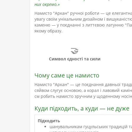
них окремо.»
Намисто "Аркан" ручної роботи — це елегантна
увагу своїм унікальним дизайном і вишуканістю
каменю — у поєднанні з литтєвою латунню "Пан
якому образу.
🤝
Символ єдності та сили
Чому саме це намисто
Намисто "Аркан" — це поєднання давньої тради
сяйвом слугує основою, а корал і лавовий кам
см робить намисто зручним у щоденному носінн
Куди підходить, а куди — не дуже
Підходить
шанувальникам гуцульських традицій т