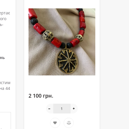
ертає
ого
ь-
інь
истим
на 44
2 100 грн.