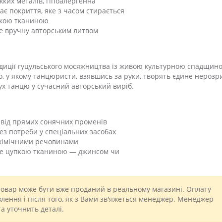
жких металів, гіпоалергенна
ає покриття, яке з часом стирається
якою тканиною
е вручну авторським литвом
адиції гуцульського мосяжництва із живою культурною спадщин
, у якому танцюристи, взявшись за руки, творять єдине нерозр
ух танцю у сучасний авторський виріб.
і від прямих сонячних променів
з потреби у спеціальних засобах
 хімічними речовинами
те цупкою тканиною — джинсом чи
вар може бути вже проданий в реальному магазині. Оплату
ення і після того, як з Вами зв'яжеться менеджер. Менеджер
а уточнить деталі.