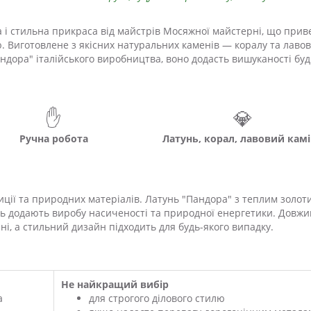
 і стильна прикраса від майстрів Мосяжної майстерні, що прив
. Виготовлене з якісних натуральних каменів — коралу та лавов
дора" італійського виробництва, воно додасть вишуканості буд
✋
💎
Ручна робота
Латунь, корал, лавовий кам
ції та природних матеріалів. Латунь "Пандора" з теплим золот
інь додають виробу насиченості та природної енергетики. Довжи
і, а стильний дизайн підходить для будь-якого випадку.
Не найкращий вибір
а
для строгого ділового стилю