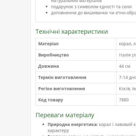
натуральних матеріалів
подарунок з символом єдності та сили
доповнення до вишиванки чи етно-обр
Технічні характеристики
Матеріал
корал, 
Виробництво
Італія (
Довжина
44 см
Термін виготовлення
7-14 дні
Регіон виготовлення
Косів, 
Код товару
7880
Переваги матеріалу
Природна енергетика:
корал і лавовий 
характеру