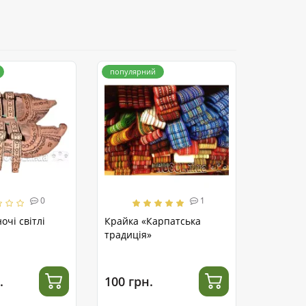
популярний
0
1
очі світлі
Крайка «Карпатська
традиція»
.
100 грн.