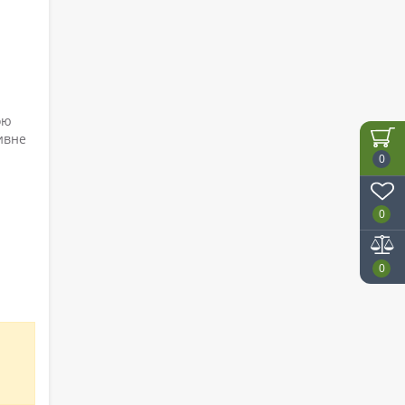
ою
ивне
0
0
0