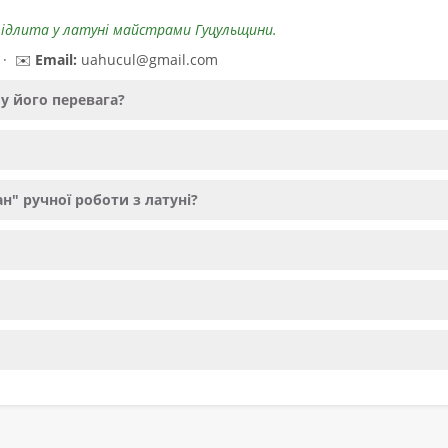
відлита у латуні майстрами Гуцульщини.
 · ✉️
Email:
uahucul@gmail.com
у його перевага?
н" ручної роботи з латуні?