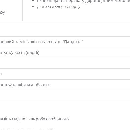
якщо надаєте перевагу дорогоцінним метала
для активного спорту
азу
лавовий камінь, литтєва латунь "Пандора"
латунь), Косів (виріб)
в
Івано-Франківська область
камінь надають виробу особливого