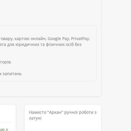
вару, картою онлайн, Google Pay, PrivatPay,
лата для юридичних та фізичних осіб без
торів.
х запитань
Намисто "Аркан" ручної роботи з
латуні
го з