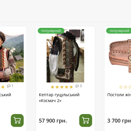
популярний
популярний
1
3
ський
Кептар гуцульський
Постоли жін
«Космач 2»
57 900 грн.
3 700 грн