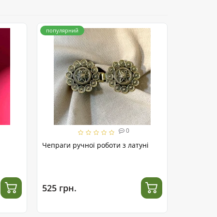
популярний
популярни
0
Чепраги ручної роботи з латуні
Намисто «
ручна роб
525 грн.
4 200 гр