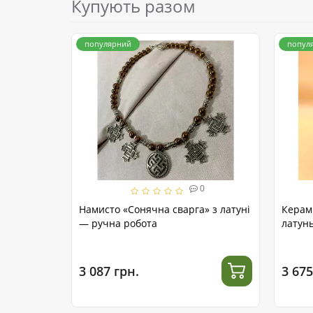
Купують разом
популярний
попул
0
Намисто «Сонячна сварга» з латуні
Керам
— ручна робота
латунь
3 087 грн.
3 675