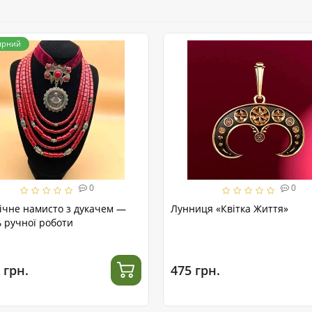
ярний
0
0
ічне намисто з дукачем —
Лунниця «Квітка Життя»
 ручної роботи
 грн.
475 грн.