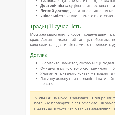
Безпека:
латунь не містить шкідливих ва
Довговічність:
суцільнолита основа не м
Легкий догляд:
достатньо очищення м'
Унікальність:
кожне намисто виготовлен
Традиції і сучасність
Мосяжна майстерня у Косові поєднує давні тр
краю. Аркан — чоловічий танець-побратимство
коло сили та відваги. Це намисто переносить д
Догляд
Зберігайте намисто у сухому місці, подал
Очищуйте м'якою вологою тканиною — бе
Уникайте тривалого контакту з водою та
Латунну основу при потемнінні натирай
повстю
⚠
УВАГА:
На момент замовлення вибраний то
потрібно проводити після оформлення замовл
підтвердить укомплектованість замовлення т