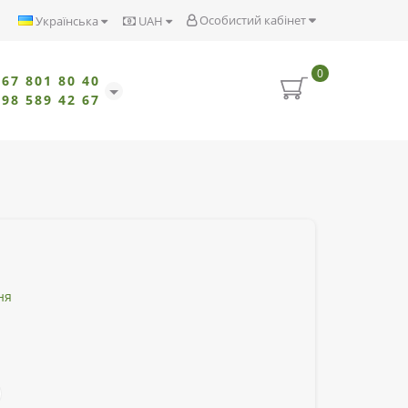
Особистий кабінет
Українська
UAH
0
067 801 80 40
098 589 42 67
ня