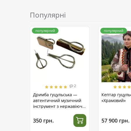
Популярні
популярний
популярний
2
Дримба гуцульська —
Кептар гуцуль
автентичний музичний
«Храмовий»
інструмент з нержавіючої
сталі
350 грн.
57 900 грн.