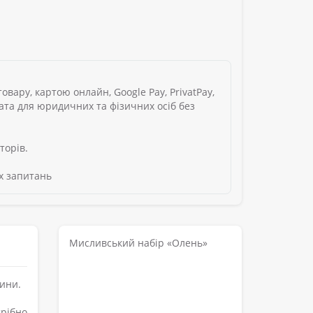
вару, картою онлайн, Google Pay, PrivatPay,
лата для юридичних та фізичних осіб без
торів.
х запитань
Мисливський набір «Олень»
щини.
рібно