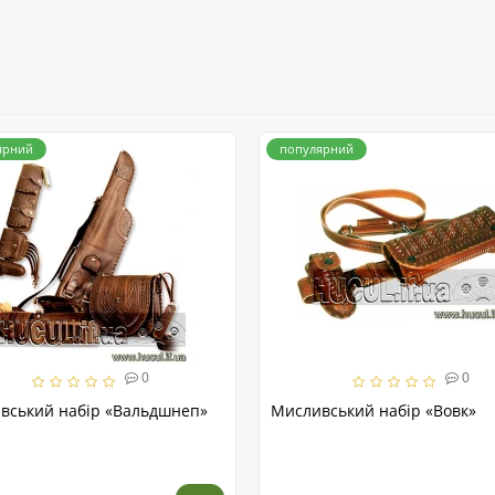
ярний
популярний
0
0
вський набір «Вальдшнеп»
Мисливський набір «Вовк»