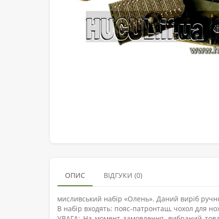
ОПИС
ВІДГУКИ (0)
мисливський набір «Олень». Даний виріб ручно
В набір входять: пояс-патронташ, чохол для но
УВАГА: На момент замовлення, вибраний това