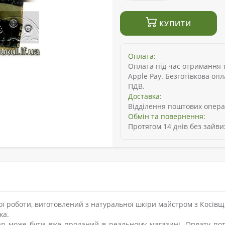
КУПИТИ
Оплата:
Оплата під час отримання то
Apple Pay. Безготівкова оп
ПДВ.
Доставка:
Відділення поштових опера
Обмін та повернення:
Протягом 14 днів без зайви
ї роботи, виготовлений з натуральної шкіри майстром з Косів
жа.
р може бути вже проданий в реальному магазині. Оплату пот