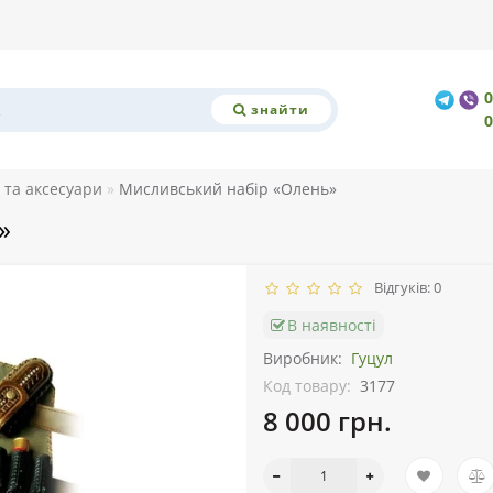
знайти
 та аксесуари
Мисливський набір «Олень»
»
Відгуків: 0
В наявності
Виробник:
Гуцул
Код товару:
3177
8 000 грн.