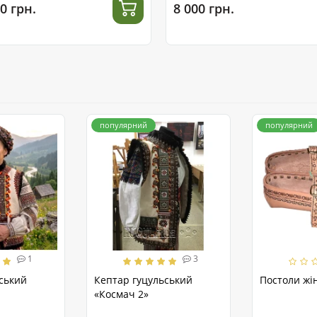
0 грн.
8 000 грн.
популярний
популярний
1
3
ський
Кептар гуцульський
Постоли жін
«Космач 2»