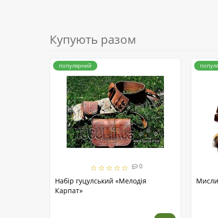
Купують разом
популярний
попул
0
Набір гуцулський «Мелодія
Мисли
Карпат»