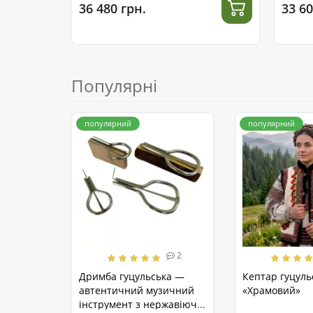
36 480 грн.
33 60
Популярні
популярний
популярний
2
Дримба гуцульська —
Кептар гуцуль
автентичний музичний
«Храмовий»
інструмент з нержавіючої