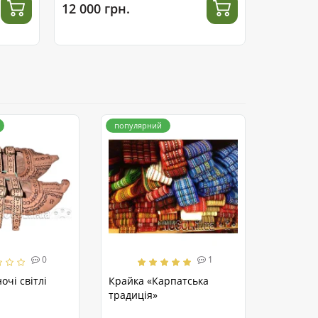
12 000 грн.
28 000 г
популярний
0
1
очі світлі
Крайка «Карпатська
традиція»