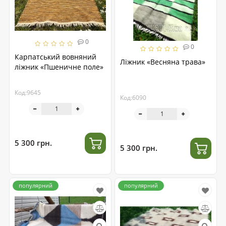
0
0
Карпатський вовняний
Ліжник «Весняна трава»
ліжник «Пшеничне поле»
Код:9645
Код:6090
5 300 грн.
5 300 грн.
популярний
популярний