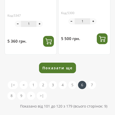
Код:5300
Код:5347
5 500 грн.
5 360 грн.
Показати ще
|<
<
1
2
3
4
5
6
7
8
9
>
>|
Показано від 101 до 120 з 179 (всього сторінок: 9)