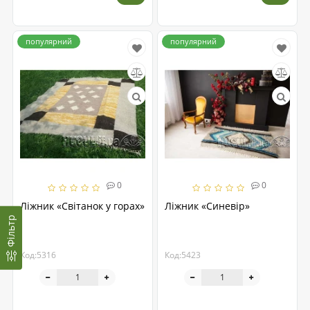
популярний
популярний
0
0
Ліжник «Світанок у горах»
Ліжник «Синевір»
Фільтр
Код:5316
Код:5423