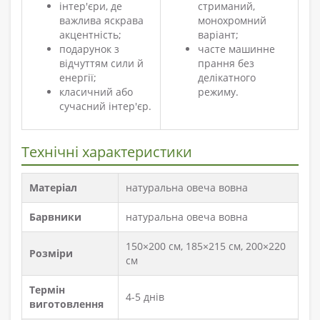
інтер'єри, де
стриманий,
важлива яскрава
монохромний
акцентність;
варіант;
подарунок з
часте машинне
відчуттям сили й
прання без
енергії;
делікатного
класичний або
режиму.
сучасний інтер'єр.
Технічні характеристики
Матеріал
натуральна овеча вовна
Барвники
натуральна овеча вовна
150×200 см, 185×215 см, 200×220
Розміри
см
Термін
4-5 днів
виготовлення