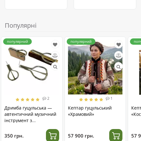
Популярні
популярний
популярний
поп
2
1
Дримба гуцульська —
Кептар гуцульський
Кеп
автентичний музичний
«Храмовий»
«Кос
інструмент з
нержавіючої сталі
350 грн.
57 900 грн.
57 9