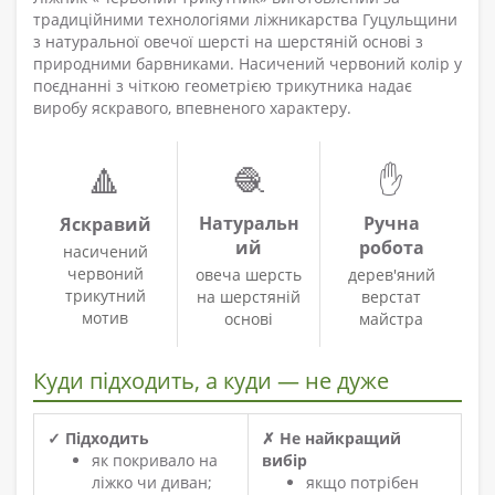
традиційними технологіями ліжникарства Гуцульщини
з натуральної овечої шерсті на шерстяній основі з
природними барвниками. Насичений червоний колір у
поєднанні з чіткою геометрією трикутника надає
виробу яскравого, впевненого характеру.
🧶
✋
🔺
Натуральн
Ручна
Яскравий
ий
робота
насичений
червоний
овеча шерсть
дерев'яний
трикутний
на шерстяній
верстат
мотив
основі
майстра
Куди підходить, а куди — не дуже
✓ Підходить
✗ Не найкращий
як покривало на
вибір
ліжко чи диван;
якщо потрібен