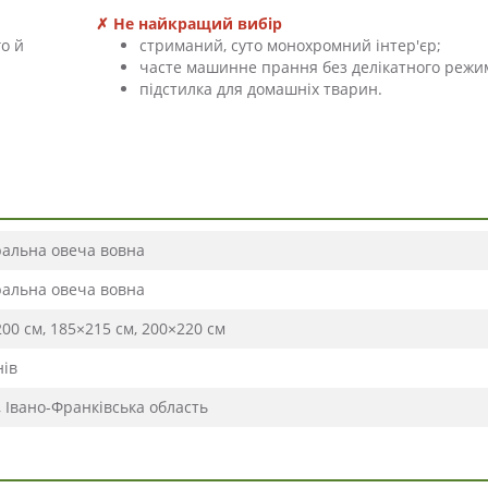
✗ Не найкращий вибір
го й
стриманий, суто монохромний інтер'єр;
часте машинне прання без делікатного режи
підстилка для домашніх тварин.
ральна овеча вовна
ральна овеча вовна
00 см, 185×215 см, 200×220 см
нів
, Івано-Франківська область