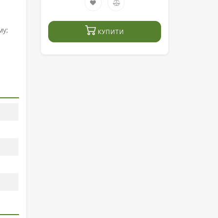
му;
КУПИТИ