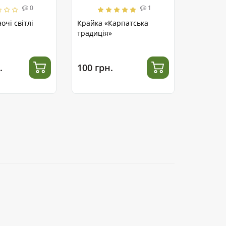
0
1
очі світлі
Крайка «Карпатська
традиція»
.
100 грн.