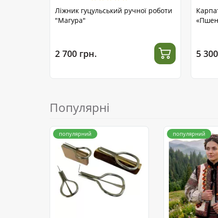
Ліжник гуцульський ручної роботи
Карпа
"Магура"
«Пшен
2 700 грн.
5 300
Популярні
популярний
популярний