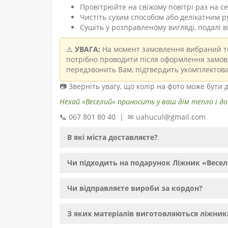
Провітрюйте на свіжому повітрі раз на с
Чистіть сухим способом або делікатним р
Сушіть у розправленому вигляді, подалі 
⚠️
УВАГА:
На момент замовлення вибраний то
потрібно проводити після оформлення замовл
передзвонить Вам, підтвердить укомплектова
📷 Зверніть увагу, що колір на фото може бут
Нехай «Веселий» приносить у ваш дім тепло і доб
📞 067 801 80 40 | ✉ uahucul@gmail.com
В які міста доставляєте?
Чи підходить на подарунок Ліжник «Весе
Чи відправляєте вироби за кордон?
З яких матеріалів виготовляються ліжник