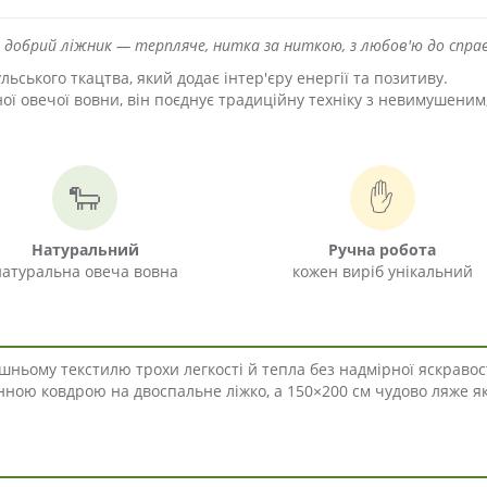
і добрий ліжник — терпляче, нитка за ниткою, з любов'ю до спра
ьського ткацтва, який додає інтер'єру енергії та позитиву.
ої овечої вовни, він поєднує традиційну техніку з невимушеним
🐑
✋
Натуральний
Ручна робота
натуральна овеча вовна
кожен виріб унікальний
шньому текстилю трохи легкості й тепла без надмірної яскравост
нною ковдрою на двоспальне ліжко, а 150×200 см чудово ляже я