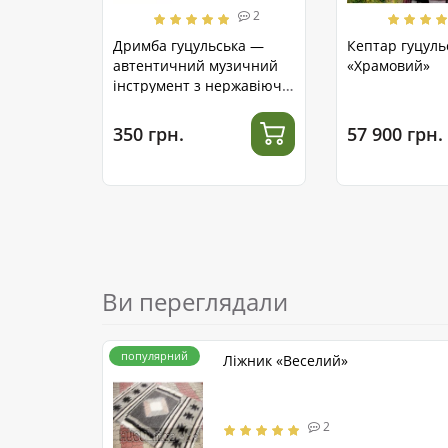
2
Дримба гуцульська —
Кептар гуцуль
автентичний музичний
«Храмовий»
інструмент з нержавіючої
сталі
350 грн.
57 900 грн.
Ви переглядали
популярний
Ліжник «Веселий»
2