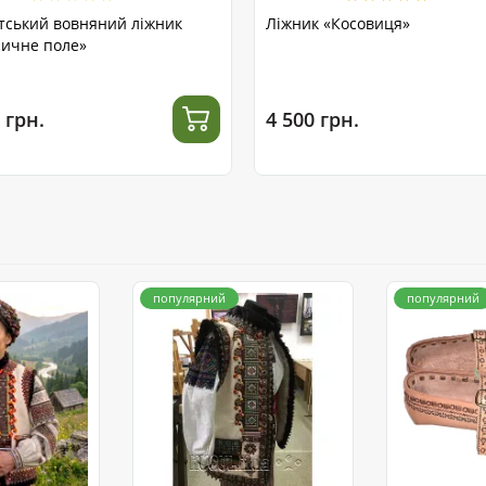
тський вовняний ліжник
Ліжник «Косовиця»
ичне поле»
 грн.
4 500 грн.
популярний
популярний