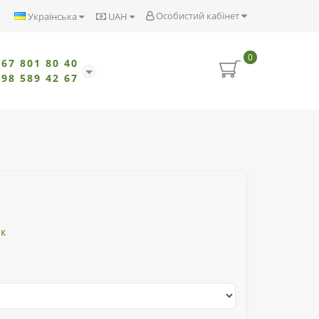
Особистий кабінет
Українська
UAH
0
067 801 80 40
098 589 42 67
ик