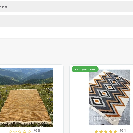
лий»
популярний
0
1