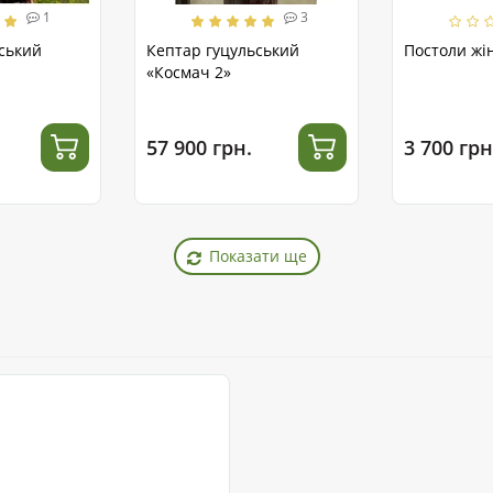
1
3
ський
Кептар гуцульський
Постоли жін
«Космач 2»
57 900 грн.
3 700 грн
Показати ще