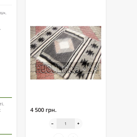
ви».
,
і.
4 500 грн.
к