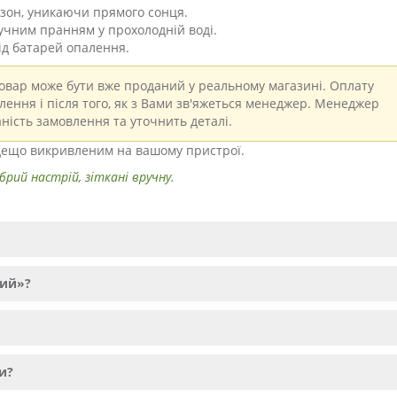
езон, уникаючи прямого сонця.
учним пранням у прохолодній воді.
від батарей опалення.
вар може бути вже проданий у реальному магазині. Оплату
ення і після того, як з Вами зв'яжеться менеджер. Менеджер
ність замовлення та уточнить деталі.
и дещо викривленим на вашому пристрої.
рий настрій, зіткані вручну.
лий»?
и?