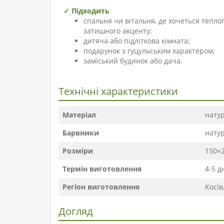
✓ Підходить
спальня чи вітальня, де хочеться тепло
затишного акценту;
дитяча або підліткова кімната;
подарунок з гуцульським характером;
заміський будинок або дача.
Технічні характеристики
Матеріал
нату
Барвники
нату
Розміри
150×2
Термін виготовлення
4-5 д
Регіон виготовлення
Косів
Догляд