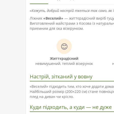
«Кажуть, добрий настрій ткеться так само, як 
Ліжник
«Веселий»
— життєрадісний виріб гуцул
Виготовлений майстрами з Косова із натуральн
приємним для ока візерунком.
😊
Життєрадісний
невимушений, теплий візерунок
Настрій, зітканий у вовну
«Веселий» підходить тим, хто хоче додати дома
Найбільший розмір (200×220 см) стане повноці
плед на диван чи крісло.
Куди підходить, а куди — не дуже