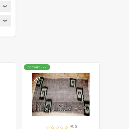
❯
❯
популярний
популярни
0