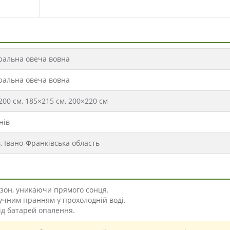
ральна овеча вовна
ральна овеча вовна
200 см, 185×215 см, 200×220 см
нів
в, Івано-Франківська область
езон, уникаючи прямого сонця.
учним пранням у прохолодній воді.
від батарей опалення.