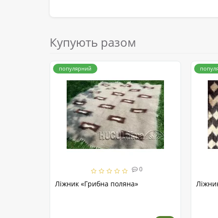
Купують разом
популярний
попул
0
Ліжник «Грибна поляна»
Ліжни