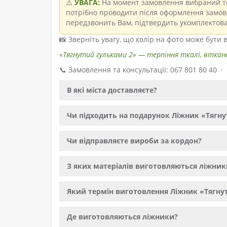
⚠️
УВАГА:
На момент замовлення вибраний то
потрібно проводити після оформлення замовл
передзвонить Вам, підтвердить укомплектова
📸 Зверніть увагу, що колір на фото може бути
«Тягнутий гульками 2» — терпіння ткалі, вткане
📞 Замовлення та консультації: 067 801 80 40 
В які міста доставляєте?
Чи підходить на подарунок Ліжник «Тягн
Чи відправляєте вироби за кордон?
З яких матеріалів виготовляються ліжник
Який термін виготовлення Ліжник «Тягну
Де виготовляються ліжники?