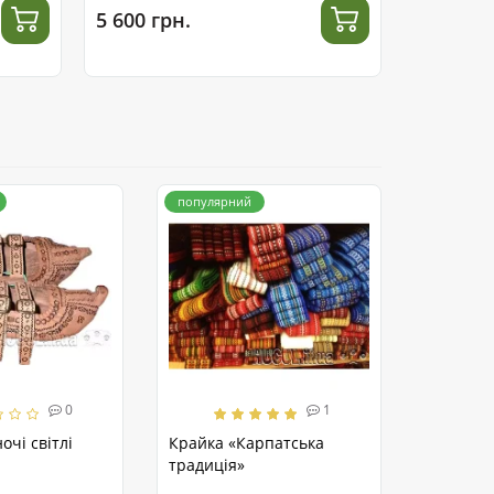
5 600 грн.
3 400 гр
популярний
0
1
очі світлі
Крайка «Карпатська
традиція»