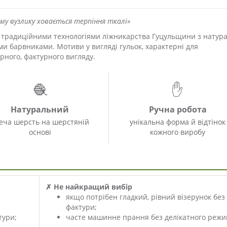
му вузлику ховається терпіння ткалі»
а традиційними технологіями ліжникарства Гуцульщини з натур
ми барвниками. Мотиви у вигляді гульок, характерні для
рного, фактурного вигляду.
🧶
✋
Натуральний
Ручна робота
еча шерсть на шерстяній
унікальна форма й відтінок
основі
кожного виробу
✗ Не найкращий вибір
якщо потрібен гладкий, рівний візерунок без
фактури;
тури;
часте машинне прання без делікатного режи