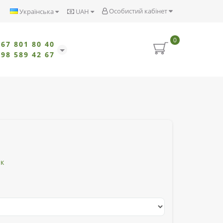
Особистий кабінет
Українська
UAH
0
067 801 80 40
098 589 42 67
ик