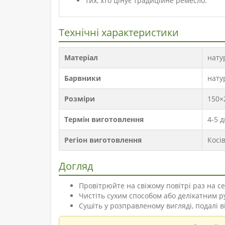
тих, хто цінує традиційне ремесло.
Технічні характеристики
Матеріал
нату
Барвники
нату
Розміри
150×
Термін виготовлення
4-5 д
Регіон виготовлення
Косі
Догляд
Провітрюйте на свіжому повітрі раз на с
Чистіть сухим способом або делікатним р
Сушіть у розправленому вигляді, подалі 