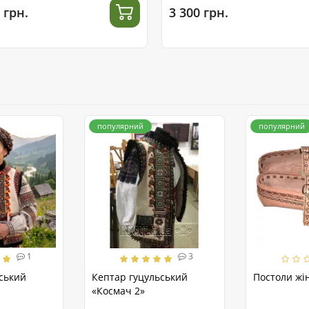
 грн.
3 300 грн.
популярний
популярний
1
3
ський
Кептар гуцульський
Постоли жін
«Космач 2»