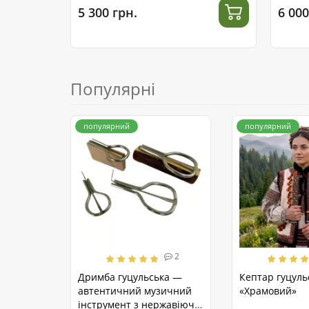
5 300 грн.
6 000
Популярні
популярний
популярний
2
Дримба гуцульська —
Кептар гуцуль
автентичний музичний
«Храмовий»
інструмент з нержавіючої