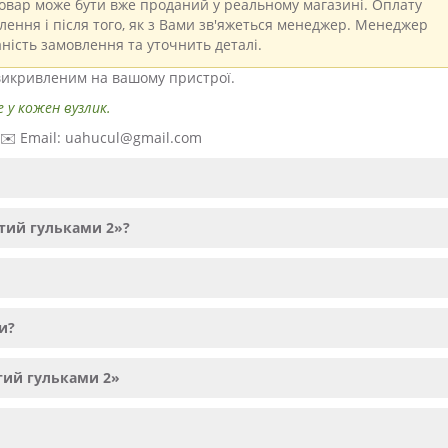
вар може бути вже проданий у реальному магазині. Оплату
ення і після того, як з Вами зв'яжеться менеджер. Менеджер
ність замовлення та уточнить деталі.
 викривленим на вашому пристрої.
 у кожен вузлик.
· ✉️ Email: uahucul@gmail.com
утий гульками 2»?
и?
тий гульками 2»