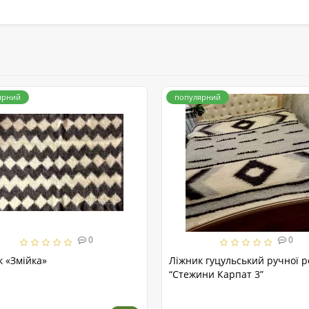
ярний
популярний
0
0
к «Змійка»
Ліжник гуцульський ручної 
“Стежини Карпат 3”