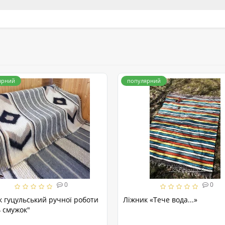
ярний
популярний
0
0
к гуцульський ручної роботи
Ліжник «Тече вода...»
 смужок"