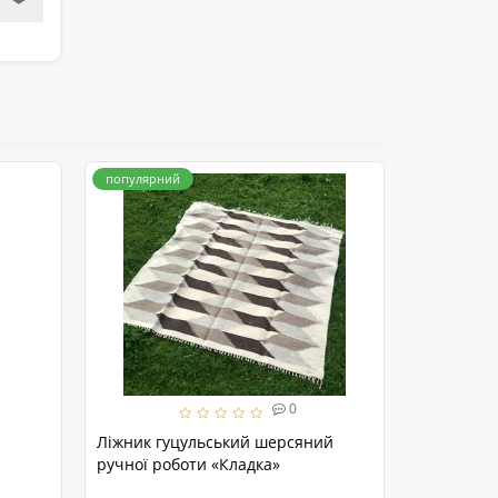
❯
популярний
популярни
0
Ліжник гуцульський шерсяний
Ліжник «К
ручної роботи «Кладка»