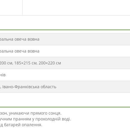
ральна овеча вовна
ральна овеча вовна
200 см, 185×215 см, 200×220 см
нів
в, Івано-Франківська область
езон, уникаючи прямого сонця.
учним пранням у прохолодній воді.
від батарей опалення.