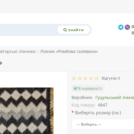
знайти
вторські ліжники
Ліжник «Ромбова галявина»
»
Відгуків: 0
В наявності
Виробник:
Гуцульський ліжн
Код товару:
4847
Виберіть розмір (см.)