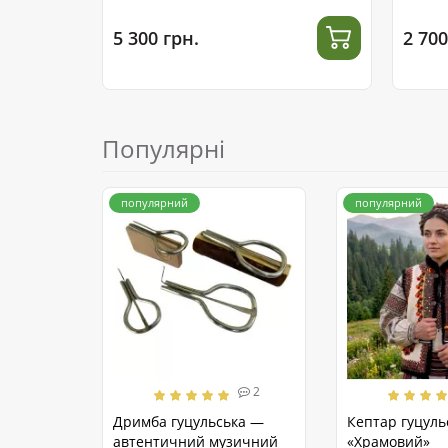
5 300 грн.
2 700
Популярні
популярний
популярний
2
Дримба гуцульська —
Кептар гуцуль
автентичний музичний
«Храмовий»