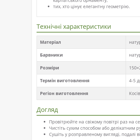
карпатського орнаменту;
тих, хто цінує елегантну геометрію.
Технічні характеристики
Матеріал
нату
Барвники
нату
Розміри
150×
Термін виготовлення
4-5 д
Регіон виготовлення
Косі
Догляд
Провітрюйте на свіжому повітрі раз на с
Чистіть сухим способом або делікатним р
Сушіть у розправленому вигляді, подалі 