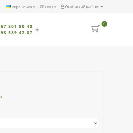
Особистий кабінет
Українська
UAH
0
067 801 80 40
098 589 42 67
ик