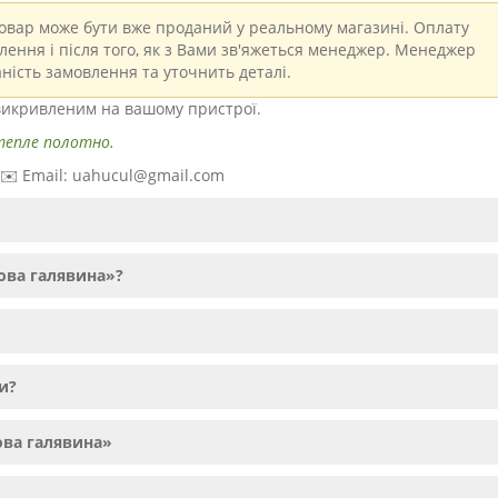
вар може бути вже проданий у реальному магазині. Оплату
ення і після того, як з Вами зв'яжеться менеджер. Менеджер
ність замовлення та уточнить деталі.
 викривленим на вашому пристрої.
 тепле полотно.
· ✉️ Email: uahucul@gmail.com
ова галявина»?
и?
ова галявина»