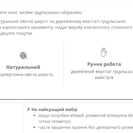
аче поле, засіяне гуцульськими оберегами
уральної овечої шерсті на дерев'яному верстаті гуцульських
 карпатського орнаменту, надає виробу елегантного, стильного
адицією ткацтва.
✋
🧶
Ручна робота
Натуральний
дерев'яний верстат гуцульськ
поалергенна овеча шерсть
майстрів
✗ Не найкращий вибір
якщо потрібен м'який, розмитий візерунок бе
чіткої геометрії;
часте машинне прання без делікатного режи