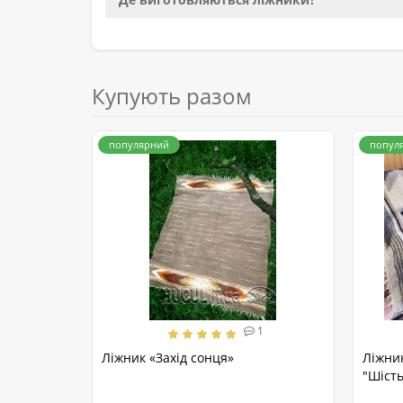
Купують разом
популярний
попул
1
Ліжник «Захід сонця»
Ліжни
"Шість