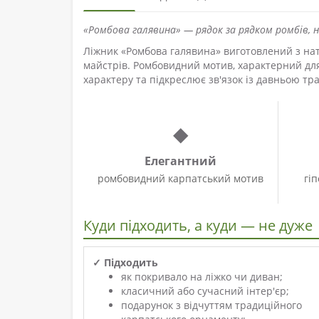
«Ромбова галявина» — рядок за рядком ромбів, н
Ліжник «Ромбова галявина» виготовлений з нат
майстрів. Ромбовидний мотив, характерний для
характеру та підкреслює зв'язок із давньою тр
◆
Елегантний
ромбовидний карпатський мотив
гі
Куди підходить, а куди — не дуже
✓ Підходить
як покривало на ліжко чи диван;
класичний або сучасний інтер'єр;
подарунок з відчуттям традиційного