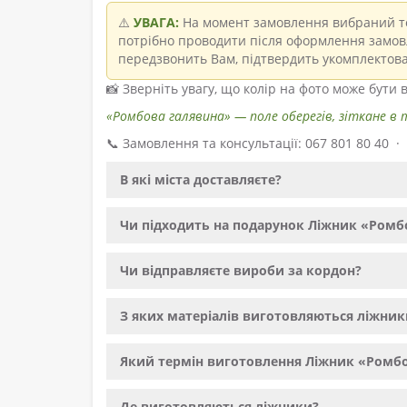
⚠️
УВАГА:
На момент замовлення вибраний то
потрібно проводити після оформлення замовл
передзвонить Вам, підтвердить укомплектова
📸 Зверніть увагу, що колір на фото може бути
«Ромбова галявина» — поле оберегів, зіткане в
📞 Замовлення та консультації: 067 801 80 40 
В які міста доставляєте?
Чи підходить на подарунок Ліжник «Ромб
Чи відправляєте вироби за кордон?
З яких матеріалів виготовляються ліжник
Який термін виготовлення Ліжник «Ромб
Де виготовляються ліжники?