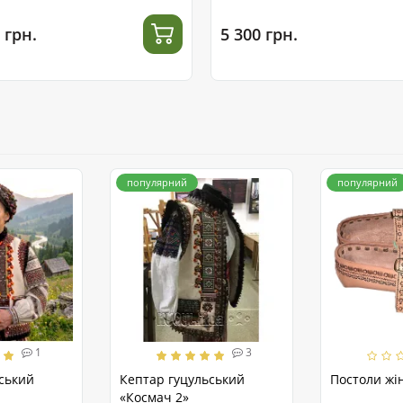
 грн.
5 300 грн.
популярний
популярний
1
3
ський
Кептар гуцульський
Постоли жін
«Космач 2»