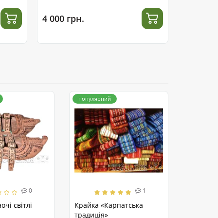
4 000 грн.
8 300 гр
популярний
0
1
очі світлі
Крайка «Карпатська
традиція»