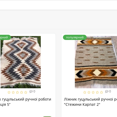
ярний
популярний
0
0
к гуцульський ручної роботи
Ліжник гуцульський ручної 
ція 5”
"Стежини Карпат 2"