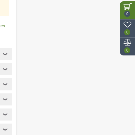
0
ого
0
0
❯
❯
❯
❯
❯
❯