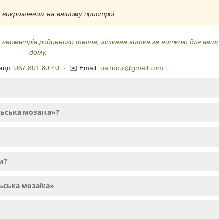
и викривленим на вашому пристрої.
Це геометрія родинного тепла, зіткана нитка за ниткою для ваш
дому.
ації:
067 801 80 40
· ✉️ Email:
uahucul@gmail.com
ьська мозаїка»?
и?
ьська мозаїка»