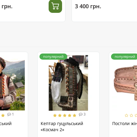
 грн.
3 400 грн.
популярний
популярний
1
3
ський
Кептар гуцульський
Постоли жін
«Космач 2»