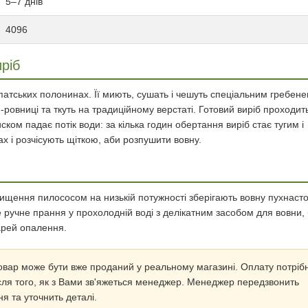
5–7 днів
4096
ріб
атських полонинах. Її миють, сушать і чешуть спеціальним гребене
и-ровниці та ткуть на традиційному верстаті. Готовий виріб проходит
иском падає потік води: за кілька годин обертання виріб стає тугим і
х і розчісують щіткою, аби розпушити вовну.
чищення пилососом на низькій потужності зберігають вовну пухнаст
ручне прання у прохолодній воді з делікатним засобом для вовни, 
арей опалення.
вар може бути вже проданий у реальному магазині. Оплату потріб
ля того, як з Вами зв'яжеться менеджер. Менеджер передзвонить
я та уточнить деталі.