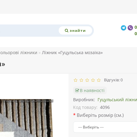
знайти
ольорові ліжники
Ліжник «Гуцульська мозаїка»
а»
Відгуків: 0
В наявності
Виробник:
Гуцульський ліжн
Код товару:
4096
Виберіть розмір (см.)