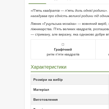
«П'ять квадратів — п'ять доль однієї родини»
нагадував про єдність великої родини під одни
Ліжник «Гуцульська мозаїка» — вовняний виріб,
ліжникарства. П'ять великих квадратів, розташо
— стриману, але виразну, яка однаково добре впи
◻️
Графічний
ритм п'яти квадратів
Характеристики
Розміри на вибір
Матеріал
Виготовлення