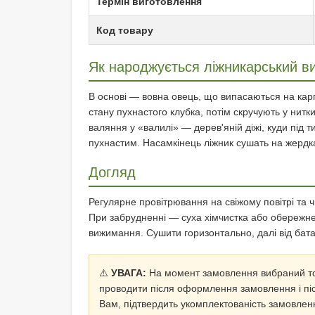
Термін виготовлення
Код товару
Як народжується ліжникарський ви
В основі — вовна овець, що випасаються на карп
стану пухнастого клубка, потім скручують у нитк
валяння у «валилі» — дерев'яній діжі, куди під т
пухнастим. Насамкінець ліжник сушать на жердка
Догляд
Регулярне провітрювання на свіжому повітрі та 
При забрудненні — суха хімчистка або обережне 
вижимання. Сушити горизонтально, далі від бат
⚠️
УВАГА:
На момент замовлення вибраний то
проводити після оформлення замовлення і піс
Вам, підтвердить укомплектованість замовленн