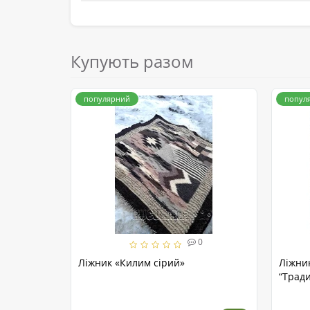
Купують разом
популярний
попул
0
Ліжник «Килим сірий»
Ліжни
“Тради