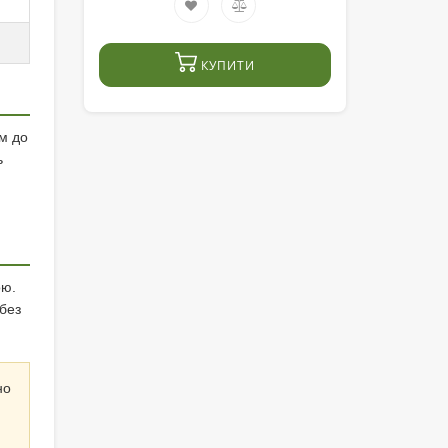
КУПИТИ
м до
ь
ою.
без
но