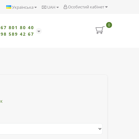
Особистий кабінет
Українська
UAH
0
067 801 80 40
098 589 42 67
ик