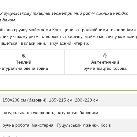
. У гуцульському ткацтві геометричний ритм ліжника нерідко
м дахом.
 зіткана вручну майстрами Косівщини за традиційними технологіями
ваних у чіткому ритмі, створюють графічну, майже мозаїчну композиц
шеться і в класичний, і в сучасний інтер'єр.
🧶
✋
Теплий
Автентичний
натуральна овеча вовна
ручне ткацтво Косова
150×200 см (базовий), 185×215 см, 200×220 см
натуральна овеча шерсть, натуральні барвники
ручна робота, майстерня «Гуцульський ліжник», Косів