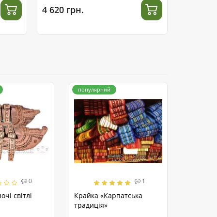
4 620 грн.
4 500 гр
популярний
0
1
очі світлі
Крайка «Карпатська
традиція»