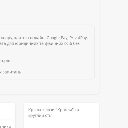
вару, картою онлайн, Google Pay, PrivatPay,
лата для юридичних та фізичних осіб без
торів.
х запитань
Крісла з лози "Крапля" та
круглий стіл
ітники