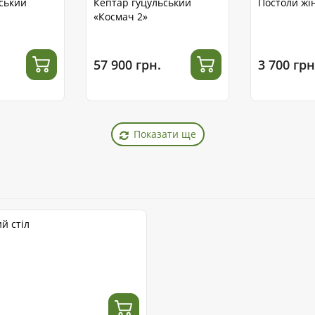
ський
Кептар гуцульський
Постоли жін
«Космач 2»
57 900 грн.
3 700 грн
Показати ще
й стіл