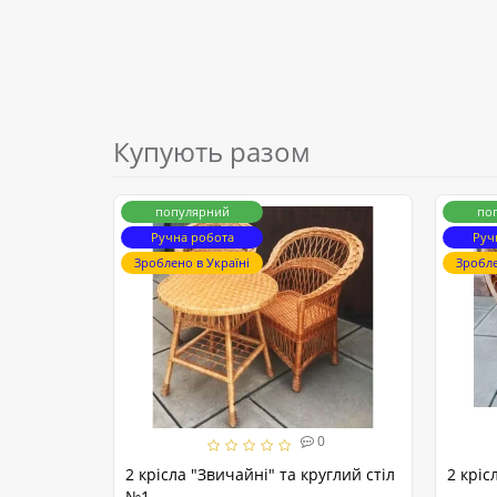
Купують разом
популярний
по
Ручна робота
Руч
Зроблено в Україні
Зробле
0
2 крісла "Звичайні" та круглий стіл
2 кріс
№1