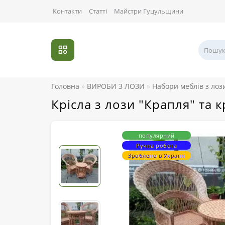
Контакти
Статті
Майстри Гуцульщини
Головна
ВИРОБИ З ЛОЗИ
Набори меблів з лоз
Крісла з лози "Крапля" та к
популярний
Ручна робота
Зроблено в Україні