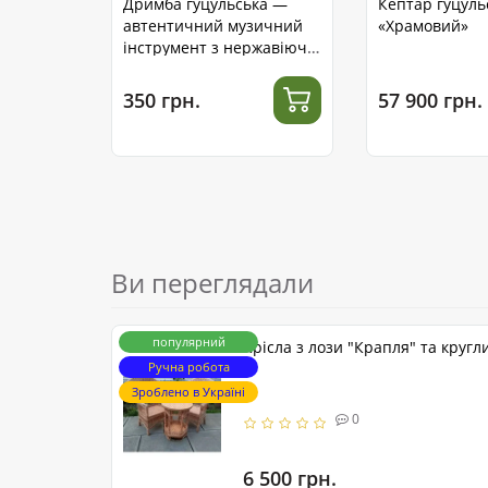
Дримба гуцульська —
Кептар гуцуль
автентичний музичний
«Храмовий»
інструмент з нержавіючої
сталі
350 грн.
57 900 грн.
Ви переглядали
популярний
Крісла з лози "Крапля" та кругли
Ручна робота
Зроблено в Україні
0
6 500 грн.