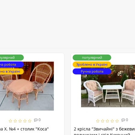
пулярний
популярний
на робота
Зроблено в Україні
но в Україні
Ручна робота
0
0
ла Х. №4 + столик "Коса"
2 крісла "Звичайні" з бежев
подушками і стіл Кухонний