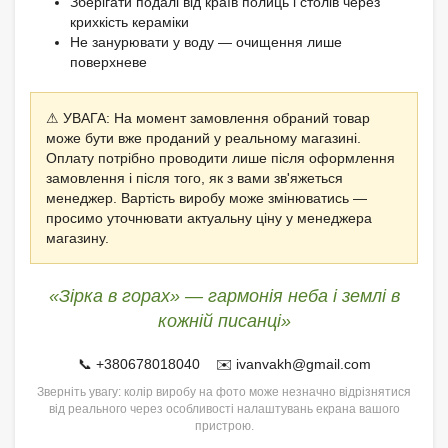
Зберігати подалі від країв полиць і столів через
крихкість кераміки
Не занурювати у воду — очищення лише
поверхневе
⚠ УВАГА: На момент замовлення обраний товар
може бути вже проданий у реальному магазині.
Оплату потрібно проводити лише після оформлення
замовлення і після того, як з вами зв'яжеться
менеджер. Вартість виробу може змінюватись —
просимо уточнювати актуальну ціну у менеджера
магазину.
«Зірка в горах» — гармонія неба і землі в
кожній писанці»
📞 +380678018040 ✉️ ivanvakh@gmail.com
Зверніть увагу: колір виробу на фото може незначно відрізнятися
від реального через особливості налаштувань екрана вашого
пристрою.