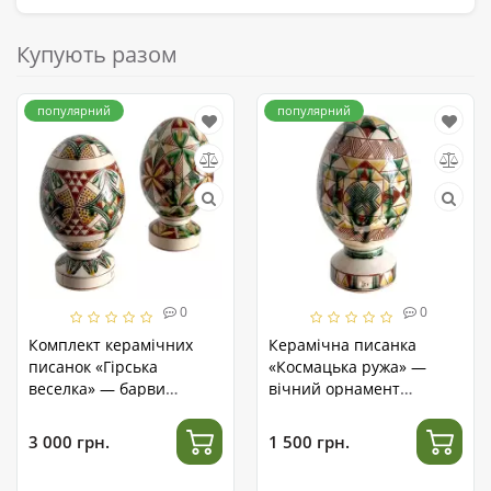
Купують разом
популярний
популярний
0
0
Комплект керамічних
Керамічна писанка
писанок «Гірська
«Космацька ружа» —
веселка» — барви
вічний орнамент
Карпат у наборі
Космача
3 000 грн.
1 500 грн.