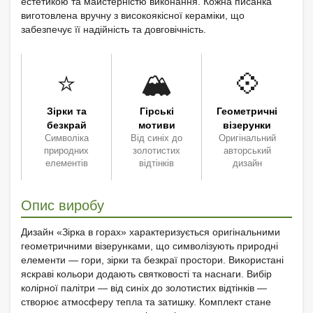
естетикою та майстерністю виконання. Кожна писанка
виготовлена вручну з високоякісної кераміки, що
забезпечує її надійність та довговічність.
⭐
🏔️
💠
Зірки та
Гірські
Геометричні
безкрай
мотиви
візерунки
Символіка
Від синіх до
Оригінальний
природних
золотистих
авторський
елементів
відтінків
дизайн
Опис виробу
Дизайн «Зірка в горах» характеризується оригінальними
геометричними візерунками, що символізують природні
елементи — гори, зірки та безкраї простори. Використані
яскраві кольори додають святковості та наснаги. Вибір
колірної палітри — від синіх до золотистих відтінків —
створює атмосферу тепла та затишку. Комплект стане