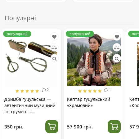
Популярні
популярний
популярний
поп
2
1
Дримба гуцульська —
Кептар гуцульський
Кеп
автентичний музичний
«Храмовий»
«Кос
інструмент з
нержавіючої сталі
350 грн.
57 900 грн.
57 9