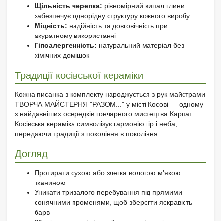
Щільність черепка:
рівномірний випал глини
забезпечує однорідну структуру кожного виробу
Міцність:
надійність та довговічність при
акуратному використанні
Гіпоалергенність:
натуральний матеріал без
хімічних домішок
Традиції косівської кераміки
Кожна писанка з комплекту народжується з рук майстрами
ТВОРЧА МАЙСТЕРНЯ "РАЗОМ..." у місті Косові — одному
з найдавніших осередків гончарного мистецтва Карпат.
Косівська кераміка символізує гармонію гір і неба,
передаючи традиції з покоління в покоління.
Догляд
Протирати сухою або злегка вологою м'якою
тканиною
Уникати тривалого перебування під прямими
сонячними променями, щоб зберегти яскравість
барв