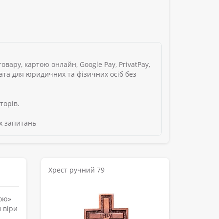
вару, картою онлайн, Google Pay, PrivatPay,
лата для юридичних та фізичних осіб без
торів.
х запитань
Хрест ручний 79
хою»
 віри