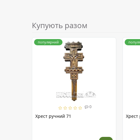
Купують разом
популярний
попул
0
Хрест ручний 71
Хрест