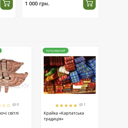
1 000 грн.
680 грн.
популярний
0
1
очі світлі
Крайка «Карпатська
традиція»