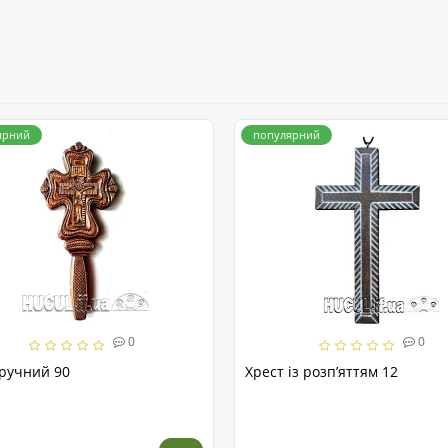
ярний
популярний
0
0
 ручний 90
Хрест із розп’яттям 12