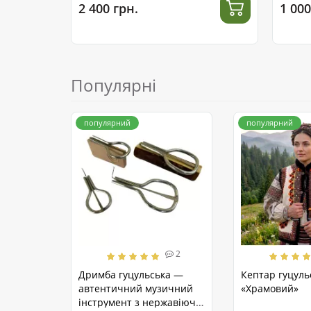
2 400 грн.
1 000
Популярні
популярний
популярний
2
Дримба гуцульська —
Кептар гуцуль
автентичний музичний
«Храмовий»
інструмент з нержавіючої