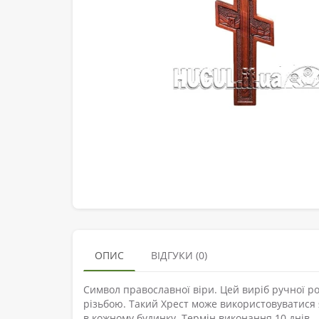
ОПИС
ВІДГУКИ (0)
Символ православної віри. Цей виріб ручної 
різьбою. Такий Хрест може використовуватися я
в кожному будинку. Термін виконання 10 днів.