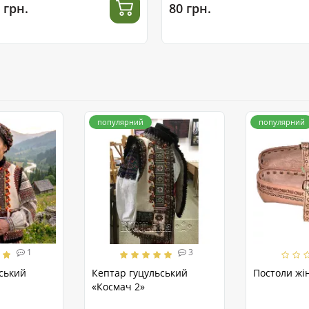
 грн.
80 грн.
популярний
популярний
1
3
ський
Кептар гуцульський
Постоли жін
«Космач 2»