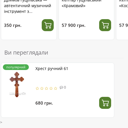
автентичний музичний
«Храмовий»
«Кос
інструмент з
нержавіючої сталі
350 грн.
57 900 грн.
57 9
Ви переглядали
популярний
Хрест ручний 61
0
680 грн.
>