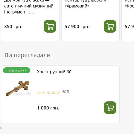
автентичний музичний
«Храмовий»
«Кос
інструмент з
нержавіючої сталі
350 грн.
57 900 грн.
57 9
Ви переглядали
популярний
Хрест ручний 60
0
1 000 грн.
>