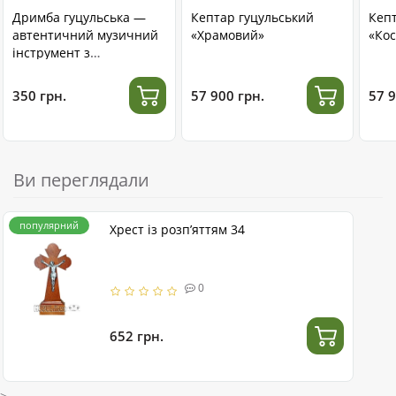
Дримба гуцульська —
Кептар гуцульський
Кеп
автентичний музичний
«Храмовий»
«Кос
інструмент з
нержавіючої сталі
350 грн.
57 900 грн.
57 9
Ви переглядали
популярний
Хрест із розп’яттям 34
0
652 грн.
>