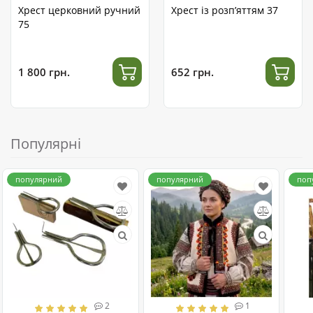
Хрест церковний ручний
Хрест із розп’яттям 37
75
1 800 грн.
652 грн.
Популярні
популярний
популярний
поп
2
1