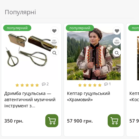
Популярні
популярний
популярний
поп
2
1
Дримба гуцульська —
Кептар гуцульський
Кеп
автентичний музичний
«Храмовий»
«Кос
інструмент з
нержавіючої сталі
350 грн.
57 900 грн.
57 9