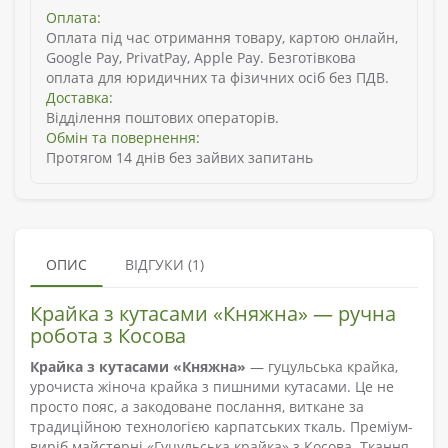
Оплата:
Оплата під час отримання товару, картою онлайн,
Google Pay, PrivatPay, Apple Pay. Безготівкова
оплата для юридичних та фізичних осіб без ПДВ.
Доставка:
Відділення поштових операторів.
Обмін та повернення:
Протягом 14 днів без зайвих запитань
ОПИС
ВІДГУКИ (1)
Крайка з кутасами «Княжна» — ручна
робота з Косова
Крайка з кутасами «Княжна»
— гуцульська крайка,
урочиста жіноча крайка з пишними кутасами. Це не
просто пояс, а закодоване послання, виткане за
традиційною технологією карпатських ткаль. Преміум-
виріб майстерні «Гуцульська крайка» з Косова. Ткання