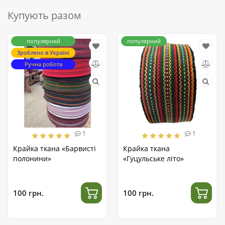
Купують разом
популярний
популярний
Зроблено в Україні
Ручна робота
1
1
Крайка ткана «Барвисті
Крайка ткана
полонини»
«Гуцульське літо»
100 грн.
100 грн.