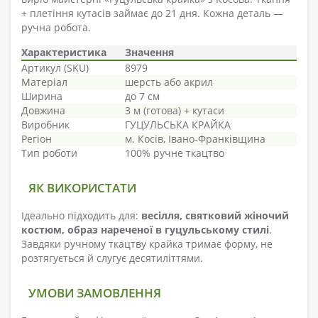
+ плетіння кутасів займає до 21 дня. Кожна деталь —
ручна робота.
Характеристика
Значення
Артикул (SKU)
8979
Матеріал
шерсть або акрил
Ширина
до 7 см
Довжина
3 м (готова) + кутаси
Виробник
ГУЦУЛЬСЬКА КРАЙКА
Регіон
м. Косів, Івано-Франківщина
Тип роботи
100% ручне ткацтво
ЯК ВИКОРИСТАТИ
Ідеально підходить для:
весілля, святковий жіночий
костюм, образ нареченої в гуцульському стилі
.
Завдяки ручному ткацтву крайка тримає форму, не
розтягується й слугує десятиліттями.
УМОВИ ЗАМОВЛЕННЯ