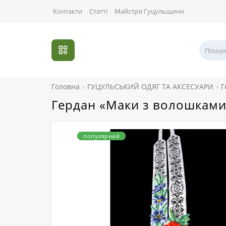
Контакти
Статті
Майстри Гуцульщини
Головна
ГУЦУЛЬСЬКИЙ ОДЯГ ТА АКСЕСУАРИ
Г
Гердан «Маки з волошками
популярний