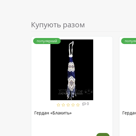
Купують разом
популярний
попул
0
Гердан «Блакить»
Герда