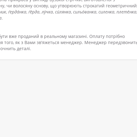
ну, чи волосяну основу, що утворюють строкатий геометричний,
́ник
,
ґерда́нка
,
ґе́рда
,
лу́чка
,
си́лянка
,
сильо́ванка
,
силенка
,
плете́нка
а
.
ути вже проданий в реальному магазині. Оплату потрібно
я того, як з Вами зв'яжеться менеджер. Менеджер передзвонить
очнить деталі.