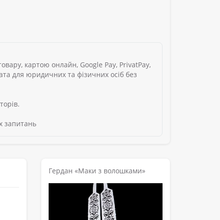
вару, картою онлайн, Google Pay, PrivatPay,
лата для юридичних та фізичних осіб без
торів.
х запитань
Гердан «Маки з волошками»