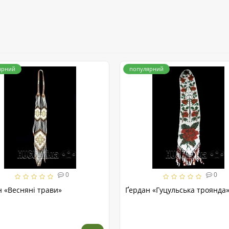
ярний
популярний
0
0
н «Весняні трави»
Ґердан «Гуцульська троянда