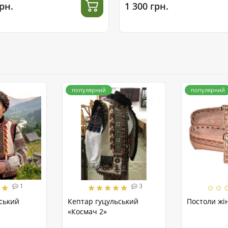
рн.
1 300 грн.
популярний
популярний
1
3
ський
Кептар гуцульський
Постоли жін
«Космач 2»