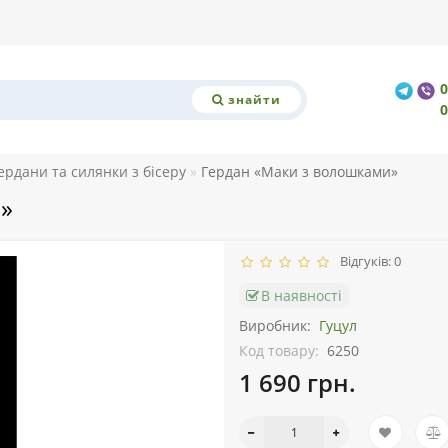
знайти
ердани та силянки з бісеру
Гердан «Маки з волошками»
»
Відгуків: 0
В наявності
Виробник:
Гуцул
Код товару:
6250
1 690 грн.