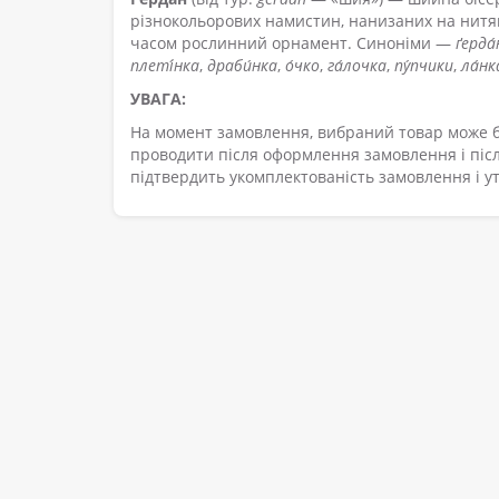
різнокольорових намистин, нанизаних на нитя
часом рослинний орнамент. Синоніми —
ґерда
плеті́нка
,
драби́нка
,
о́чко
,
га́лочка
,
пу́пчики
,
ла́нк
УВАГА:
На момент замовлення, вибраний товар може б
проводити після оформлення замовлення і післ
підтвердить укомплектованість замовлення і ут