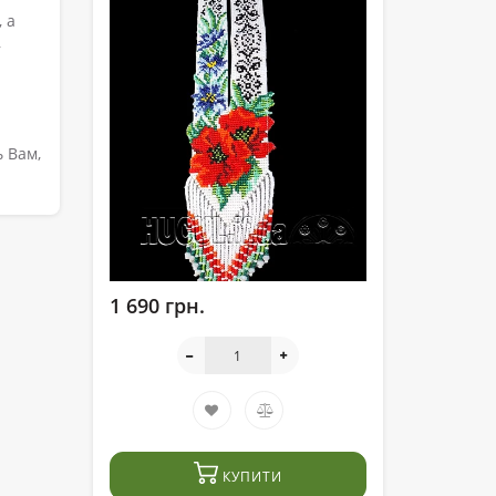
 а
,
 Вам,
1 690 грн.
КУПИТИ