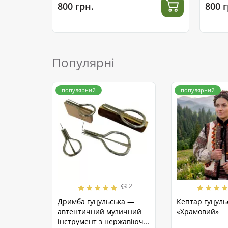
800 грн.
800 г
Популярні
популярний
популярний
2
Дримба гуцульська —
Кептар гуцуль
автентичний музичний
«Храмовий»
інструмент з нержавіючої