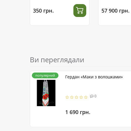
сталі
350 грн.
57 900 грн.
Ви переглядали
популярний
Гердан «Маки з волошками»
0
1 690 грн.