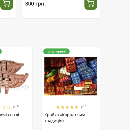
800 грн.
960 грн.
популярний
0
1
очі світлі
Крайка «Карпатська
традиція»