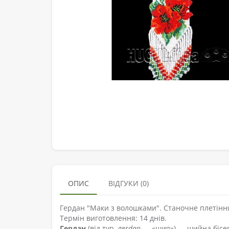
ОПИС
ВІДГУКИ (0)
Гердан "Маки з волошками". Станочне плетіння.Ч
Термін виготовлення: 14 днів.
Гердан
(від тур.
gerdan
— «шия») — шийна бісерн