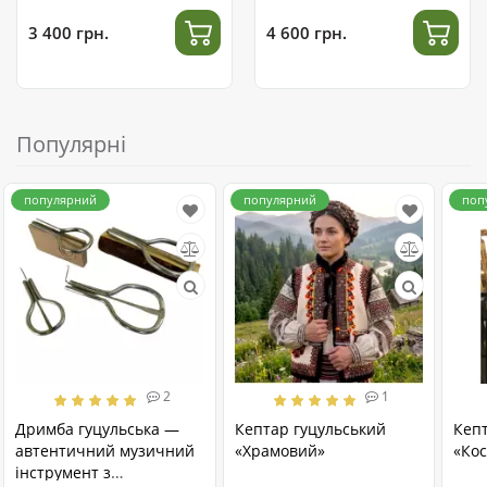
3 400 грн.
4 600 грн.
Популярні
популярний
популярний
поп
2
1
Дримба гуцульська —
Кептар гуцульський
Кеп
автентичний музичний
«Храмовий»
«Кос
інструмент з