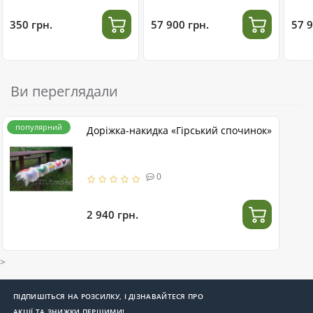
нержавіючої сталі
350 грн.
57 900 грн.
57 9
Ви переглядали
популярний
Доріжка-накидка «Гірський спочинок»
0
2 940 грн.
>
ПІДПИШІТЬСЯ НА РОЗСИЛКУ, І ДІЗНАВАЙТЕСЯ ПРО
АКЦІЇ ТА ЗНИЖКИ ПЕРШИМИ!