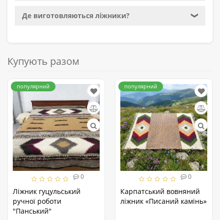
Де виготовляються ліжники?
❯
Купують разом
популярний
популярний
0
0
Ліжник гуцульський
Карпатський вовняний
ручної роботи
ліжник «Писаний камінь»
"Панський"