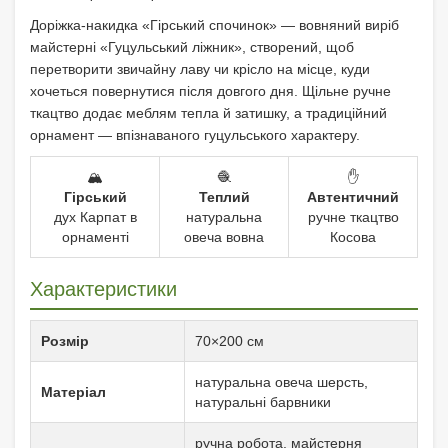
Доріжка-накидка «Гірський спочинок» — вовняний виріб
майстерні «Гуцульський ліжник», створений, щоб
перетворити звичайну лаву чи крісло на місце, куди
хочеться повернутися після довгого дня. Щільне ручне
ткацтво додає меблям тепла й затишку, а традиційний
орнамент — впізнаваного гуцульського характеру.
🏔️
🧶
✋
Гірський
Теплий
Автентичний
дух Карпат в
натуральна
ручне ткацтво
орнаменті
овеча вовна
Косова
Характеристики
Розмір
70×200 см
натуральна овеча шерсть,
Матеріал
натуральні барвники
ручна робота, майстерня