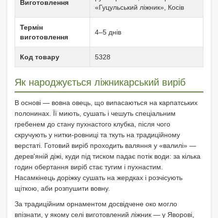
Виготовлення
«Гуцульський ліжник», Косів
Термін
4–5 днів
виготовлення
Код товару
5328
Як народжується ліжникарський виріб
В основі — вовна овець, що випасаються на карпатських
полонинах. Її миють, сушать і чешуть спеціальним
гребенем до стану пухнастого клубка, після чого
скручують у нитки-ровниці та ткуть на традиційному
верстаті. Готовий виріб проходить валяння у «валилі» —
дерев'яній діжі, куди під тиском падає потік води: за кілька
годин обертання виріб стає тугим і пухнастим.
Насамкінець доріжку сушать на жердках і розчісують
щіткою, аби розпушити вовну.
За традиційним орнаментом досвідчене око могло
впізнати, у якому селі виготовлений ліжник — у Яворові,