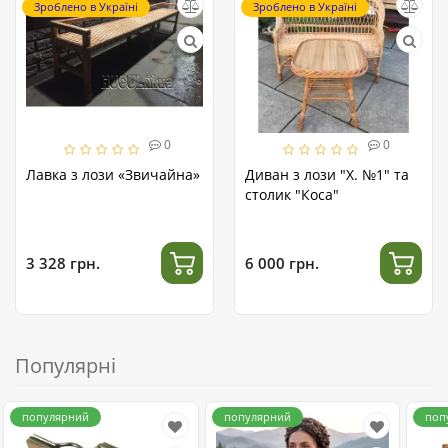
Зроблено в Україні
Зроблено в Україні
0
0
Лавка з лози «Звичайна»
Диван з лози "Х. №1" та
столик "Коса"
3 328 грн.
6 000 грн.
Популярні
популярний
популярний
поп