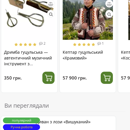
2
1
Дримба гуцульська —
Кептар гуцульський
Кеп
автентичний музичний
«Храмовий»
«Кос
інструмент з
нержавіючої сталі
350 грн.
57 900 грн.
57 9
Ви переглядали
популярний
Диван з лози «Вишуканий»
Ручна робота