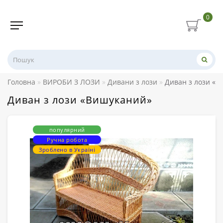
0
Головна
ВИРОБИ З ЛОЗИ
Дивани з лози
Диван з лози «
Диван з лози «Вишуканий»
популярний
Ручна робота
Зроблено в Україні