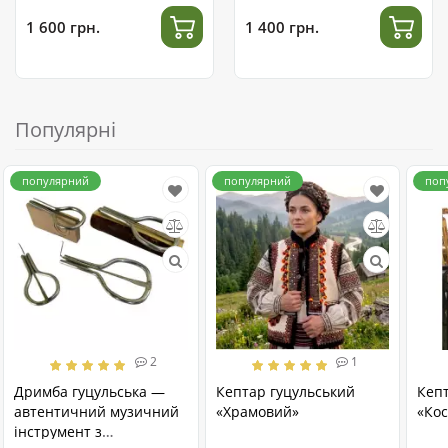
1 600 грн.
1 400 грн.
Популярні
популярний
популярний
поп
2
1
Дримба гуцульська —
Кептар гуцульський
Кеп
автентичний музичний
«Храмовий»
«Кос
інструмент з