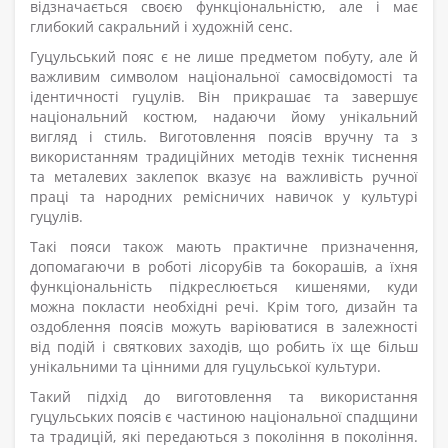
відзначається своєю функціональністю, але і має
глибокий сакральний і художній сенс.
Гуцульський пояс є не лише предметом побуту, але й
важливим символом національної самосвідомості та
ідентичності гуцулів. Він прикрашає та завершує
національний костюм, надаючи йому унікальний
вигляд і стиль. Виготовлення поясів вручну та з
використанням традиційних методів технік тиснення
та металевих заклепок вказує на важливість ручної
праці та народних ремісничих навичок у культурі
гуцулів.
Такі пояси також мають практичне призначення,
допомагаючи в роботі лісорубів та бокорашів, а їхня
функціональність підкреслюється кишенями, куди
можна покласти необхідні речі. Крім того, дизайн та
оздоблення поясів можуть варіюватися в залежності
від подій і святкових заходів, що робить їх ще більш
унікальними та цінними для гуцульської культури.
Такий підхід до виготовлення та використання
гуцульських поясів є частиною національної спадщини
та традицій, які передаються з покоління в покоління.