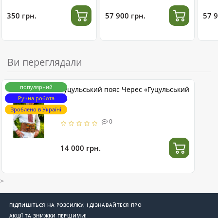
нержавіючої сталі
350 грн.
57 900 грн.
57 9
Ви переглядали
популярний
Гуцульський пояс Черес «Гуцульський
Ручна робота
5»
Зроблено в Україні
0
14 000 грн.
>
ПІДПИШІТЬСЯ НА РОЗСИЛКУ, І ДІЗНАВАЙТЕСЯ ПРО
АКЦІЇ ТА ЗНИЖКИ ПЕРШИМИ!