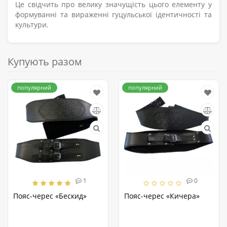
Це свідчить про велику значущість цього елементу у
формуванні та вираженні гуцульської ідентичності та
культури.
Купують разом
популярний
популярний
1
0
Пояс-черес «Бескид»
Пояс-черес «Кичера»