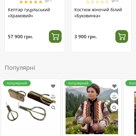
1
0
Кептар гуцульський
Костюм жіночий білий
«Храмовий»
«Буковинка»
57 900 грн.
3 900 грн.
Популярні
популярний
популярний
поп