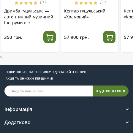
2
1
Дримба гуцульська —
Кептар гуцульський
Кеп
автентичний музичний
«Храмовий»
«Кос
інструмент з
нержавіючої сталі
350 грн.
57 900 грн.
57 9
>
ПІДПИШІТЬСЯ НА РОЗСИЛКУ, І ДІЗНАВАЙТЕСЯ ПРО
АКЦІЇ ТА ЗНИЖКИ ПЕРШИМИ!
ПІДПИСАТИСЯ
Інформація
Додатково