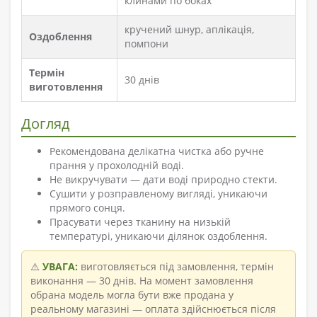
клинами по боках
кручений шнур, аплікація,
Оздоблення
помпони
Термін
30 днів
виготовлення
Догляд
Рекомендована делікатна чистка або ручне
прання у прохолодній воді.
Не викручувати — дати воді природно стекти.
Сушити у розправленому вигляді, уникаючи
прямого сонця.
Прасувати через тканину на низькій
температурі, уникаючи ділянок оздоблення.
⚠️
УВАГА:
виготовляється під замовлення, термін
виконання — 30 днів. На момент замовлення
обрана модель могла бути вже продана у
реальному магазині — оплата здійснюється після