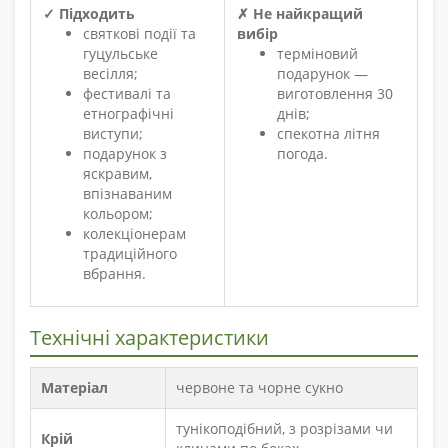
✓ Підходить
✗ Не найкращий
святкові події та
вибір
гуцульське
терміновий
весілля;
подарунок —
фестивалі та
виготовлення 30
етнографічні
днів;
виступи;
спекотна літня
подарунок з
погода.
яскравим,
впізнаваним
кольором;
колекціонерам
традиційного
вбрання.
Технічні характеристики
Матеріал
червоне та чорне сукно
тунікоподібний, з розрізами чи
Крій