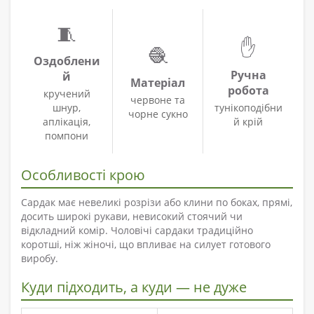
🧵
✋
🧶
Оздоблени
Ручна
й
Матеріал
робота
кручений
червоне та
шнур,
тунікоподібни
чорне сукно
аплікація,
й крій
помпони
Особливості крою
Сардак має невеликі розрізи або клини по боках, прямі,
досить широкі рукави, невисокий стоячий чи
відкладний комір. Чоловічі сардаки традиційно
коротші, ніж жіночі, що впливає на силует готового
виробу.
Куди підходить, а куди — не дуже