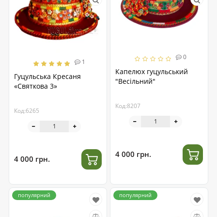
0
1
Капелюх гуцульський
Гуцульська Кресаня
"Весільний"
«Святкова 3»
Код:8207
Код:6265
4 000 грн.
4 000 грн.
популярний
популярний